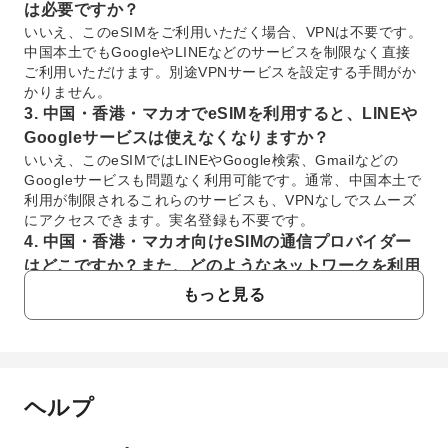
は必要ですか？
いいえ、このeSIMをご利用いただく場合、VPNは不要です。
中国本土でもGoogleやLINEなどのサービスを制限なく直接
ご利用いただけます。別途VPNサービスを設定する手間がか
かりません。
3. 中国・香港・マカオでeSIMを利用すると、LINEや
Googleサービスは使えなくなりますか？
いいえ、このeSIMではLINEやGoogle検索、Gmailなどの
Googleサービスも問題なく利用可能です。通常、中国本土で
利用が制限されるこれらのサービスも、VPNなしでスムーズ
にアクセスできます。実名登録も不要です。
4. 中国・香港・マカオ向けeSIMの通信プロバイダー
はどこですか？また、どのようなネットワークを利用
できますか？
もっと見る
このeSIMは、中国移動（チャイナ・モバイル）またはチャイ
ナ・ユニコム香港（香港聯通）といった地域の主要通信大手
ネットワークを利用しています。これにより、中国、香港、
マカオの各地域で信頼性の高いインターネット接続が提供さ
れます。
ヘルプ
よくあるご質問
5. 中国・香港・マカオで利用するeSIMのデメリット
は何ですか？