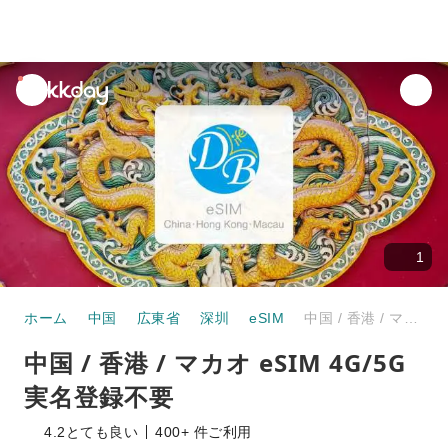
unread
notifications
1
ホーム
中国
広東省
深圳
eSIM
中国 / 香港 / マカオ eSIM 4G/5G 実名登録不要
中国 / 香港 / マカオ eSIM 4G/5G
実名登録不要
4.2
とても良い
400+ 件ご利用