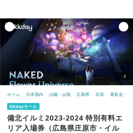
unread
notifications
3
ホーム
日本国内
山陽・山陰
広島県
庄原
展覧会・博
KKdayモール
備北イルミ2023-2024 特別有料エ
リア入場券（広島県庄原市・イル