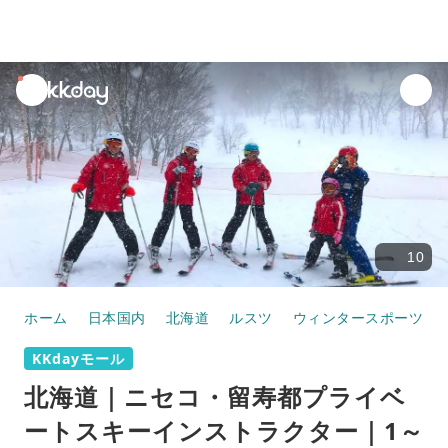
unread
notifications
10
ホーム
日本国内
北海道
ルスツ
ウィンタースポーツ
KKdayモール
北海道｜ニセコ・留寿都プライベ
ートスキーインストラクター｜1～