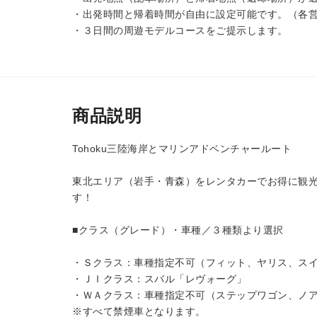
・出発時間と帰着時間が自由に設定可能です。（各
・３日間の周遊モデルコースをご提示します。
商品説明
Tohoku三陸海岸とマリンアドベンチャールート
東北エリア（岩手・青森）をレンタカーでお得に観
す！
■クラス（グレード）・車種／３種類より選択
・Ｓクラス：車種指定不可（フィット、ヤリス、ス
・ＪＩクラス：スバル「レヴォーグ」
・ＷＡクラス：車種指定不可（ステップワゴン、ノ
※すべて禁煙車となります。