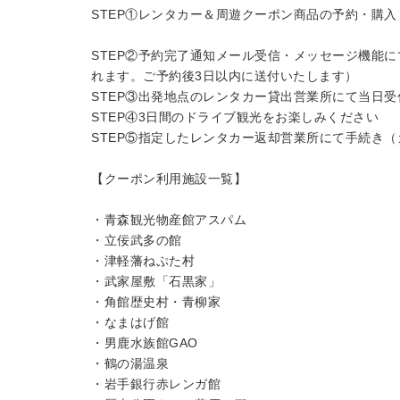
STEP①レンタカー＆周遊クーポン商品の予約・購入
STEP②予約完了通知メール受信・メッセージ機能
れます。ご予約後3日以内に送付いたします）
STEP③出発地点のレンタカー貸出営業所にて当日受
STEP④3日間のドライブ観光をお楽しみください
STEP⑤指定したレンタカー返却営業所にて手続き
【クーポン利用施設一覧】
・青森観光物産館アスパム
・立佞武多の館
・津軽藩ねぷた村
・武家屋敷「石黒家」
・角館歴史村・青柳家
・なまはげ館
・男鹿水族館GAO
・鶴の湯温泉
・岩手銀行赤レンガ館