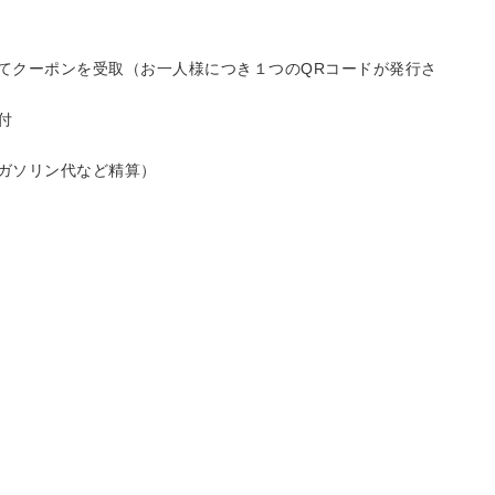
にてクーポンを受取（お一人様につき１つのQRコードが発行さ
付
（ガソリン代など精算）