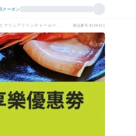
回クーポン
レンタカー3日間＆お得な周遊クーポン Tohoku三陸海岸とマリンアドベンチャールート 3日前17:00まで予約受付OK
商品番号 #156411