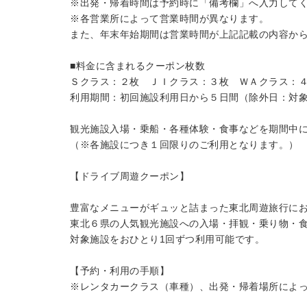
※出発・帰着時間は予約時に「備考欄」へ入力して
※各営業所によって営業時間が異なります。
また、年末年始期間は営業時間が上記記載の内容か
■料金に含まれるクーポン枚数
Ｓクラス：２枚 ＪＩクラス：３枚 ＷＡクラス：
利用期間：初回施設利用日から５日間（除外日：対
観光施設入場・乗船・各種体験・食事などを期間中
（※各施設につき１回限りのご利用となります。）
【ドライブ周遊クーポン】
豊富なメニューがギュッと詰まった東北周遊旅行に
東北６県の人気観光施設への入場・拝観・乗り物・
対象施設をおひとり1回ずつ利用可能です。
【予約・利用の手順】
※レンタカークラス（車種）、出発・帰着場所によ