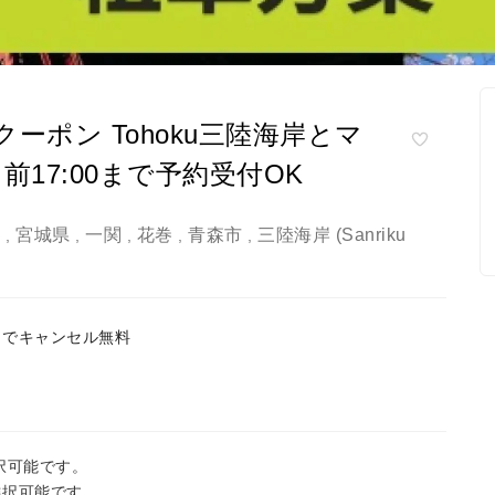
ーポン Tohoku三陸海岸とマ
17:00まで予約受付OK
県
宮城県
一関
花巻
青森市
三陸海岸 (Sanriku
,
,
,
,
,
までキャンセル無料
択可能です。
選択可能です。