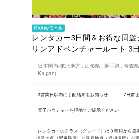
KKdayモール
レンタカー3日間＆お得な周遊ク
リンアドベンチャールート 3日前
日本国内
東北地方
山形県
岩手県
青森
-
,
,
,
Kaigan)
3営業日以内に手配結果をお知らせ
7日前
電子バウチャーを現地でご提示ください
・ レンタカーのクラス（グレード）は３種類から選
・出発地点（配車場所）と帰着地点（返却場所）が