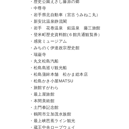
・歴史公園えさし藤原の郷
・中尊寺
・岩手県北自動車（宮古うみねこ丸）
・新安比温泉静流閣
・岩手 花巻温泉 鉛温泉 藤三旅館
・登米町歴史資料館(６館共通観覧券）
・感覚ミュージアム
・みちのく伊達政宗歴史館
・瑞巌寺
・丸文松島汽船
・松島島巡り観光船
・松島蒲鉾本舗 松かま総本店
・松島かき小屋MATSU
・旅館すがわら
・最上屋旅館
・本間美術館
・土門拳記念館
・鶴岡市立加茂水族館
・最上峡芭蕉ライン観光
・蔵王中央ロープウェイ