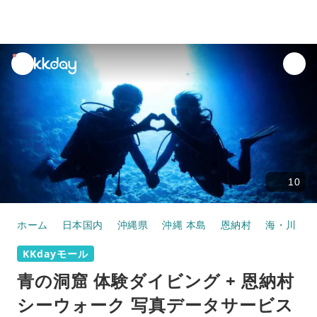
unread
notifications
10
ホーム
日本国内
沖縄県
沖縄 本島
恩納村
海・川・湖
KKdayモール
青の洞窟 体験ダイビング + 恩納村
シーウォーク 写真データサービス