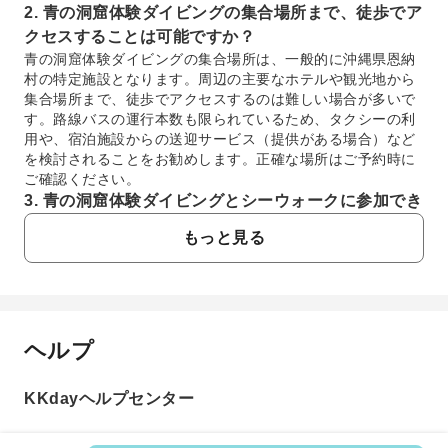
2. 青の洞窟体験ダイビングの集合場所まで、徒歩でア
クセスすることは可能ですか？
青の洞窟体験ダイビングの集合場所は、一般的に沖縄県恩納
村の特定施設となります。周辺の主要なホテルや観光地から
集合場所まで、徒歩でアクセスするのは難しい場合が多いで
す。路線バスの運行本数も限られているため、タクシーの利
用や、宿泊施設からの送迎サービス（提供がある場合）など
を検討されることをお勧めします。正確な場所はご予約時に
ご確認ください。
3. 青の洞窟体験ダイビングとシーウォークに参加でき
ない健康上の条件はありますか？
もっと見る
青の洞窟体験ダイビングとシーウォークには、安全上の理由
から参加いただけない健康上の条件がいくつかあります。主
なものとして、呼吸器系・循環器系疾患、耳鼻咽喉系の疾
患、てんかん、妊娠中の方、飲酒後の参加などが挙げられま
す。過去に大きな病気や手術をされた方、現在治療中の方も
ヘルプ
よくあるご質問
注意が必要です。ご参加前に健康状態を必ず確認し、不安な
点があれば事前に専門医にご相談ください。
4. 恩納村で、レンタカー以外に青の洞窟体験ダイビン
KKdayヘルプセンター
1. 青の洞窟体験ダイビングでは、どのような安全
グの集合場所へ行く交通手段はありますか？
対策が取られていますか？
恩納村でのレンタカー以外の交通手段としては、主に路線バ
青の洞窟体験ダイビングでは、お客様の安全を最優先に