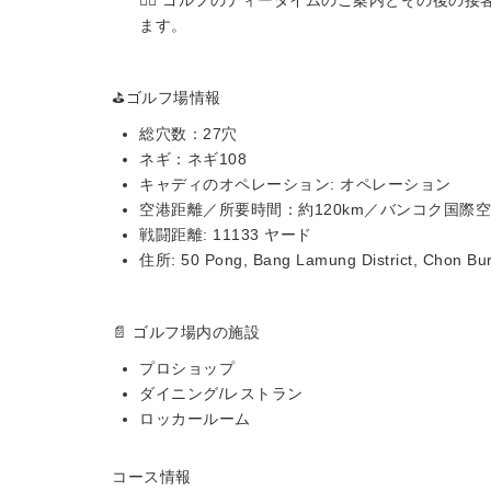
💁‍♀️ ゴルフのティータイムのご案内とその後
ます。
⛳️ゴルフ場情報
総穴数：27穴
ネギ：ネギ108
キャディのオペレーション: オペレーション
空港距離／所要時間：約120km／バンコク国際空
戦闘距離: 11133 ヤード
住所: 50 Pong, Bang Lamung District, 
📄 ゴルフ場内の施設
プロショップ
ダイニング/レストラン
ロッカールーム
コース情報