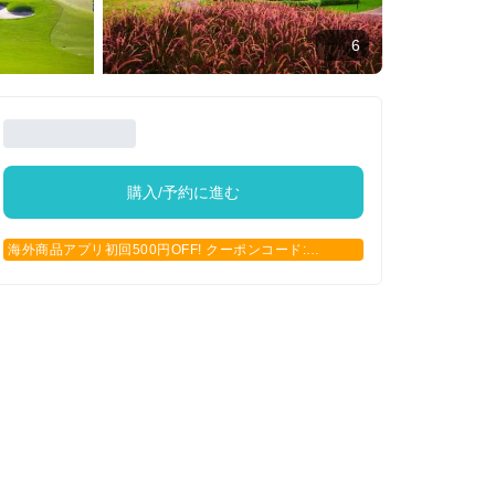
6
購入/予約に進む
海外商品アプリ初回500円OFF! クーポンコード:
APP500