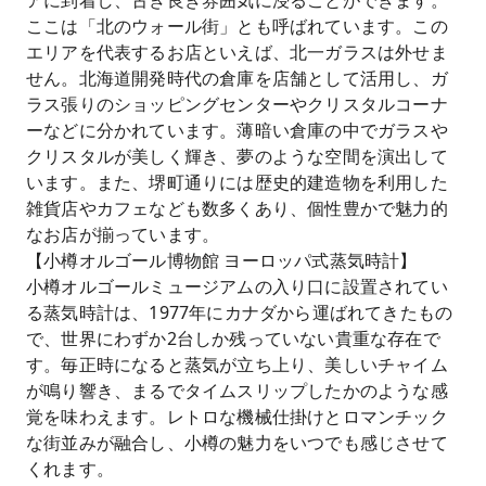
アに到着し、古き良き雰囲気に浸ることができます。
ここは「北のウォール街」とも呼ばれています。この
エリアを代表するお店といえば、北一ガラスは外せま
せん。北海道開発時代の倉庫を店舗として活用し、ガ
ラス張りのショッピングセンターやクリスタルコーナ
ーなどに分かれています。薄暗い倉庫の中でガラスや
クリスタルが美しく輝き、夢のような空間を演出して
います。また、堺町通りには歴史的建造物を利用した
雑貨店やカフェなども数多くあり、個性豊かで魅力的
なお店が揃っています。
【小樽オルゴール博物館 ヨーロッパ式蒸気時計】
小樽オルゴールミュージアムの入り口に設置されてい
る蒸気時計は、1977年にカナダから運ばれてきたもの
で、世界にわずか2台しか残っていない貴重な存在で
す。毎正時になると蒸気が立ち上り、美しいチャイム
が鳴り響き、まるでタイムスリップしたかのような感
覚を味わえます。レトロな機械仕掛けとロマンチック
な街並みが融合し、小樽の魅力をいつでも感じさせて
くれます。