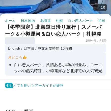
10
ホーム
日本国内
北海道
札幌
白い恋人パーク
半日・
【冬季限定】北海道日帰り旅行｜スノーパ
ーク＆小樽運河＆白い恋人パーク｜札幌発
100+ 件ご利用
English / 日本語 / 中文
所要時間 10時間
見どころ
白い恋人パーク、風情ある小樽の街並み、ヨーロ
ッパの蒸気時計、小樽運河など北海道の人気観光
スポットが満載
冬の北海道を満喫する雪遊び体験を予約しよう
4.5
とても良い
ツアーガイドが好評
札幌市内から出発！北海道の魅力を1日で満喫で
きる超凝縮1日ツアープラン