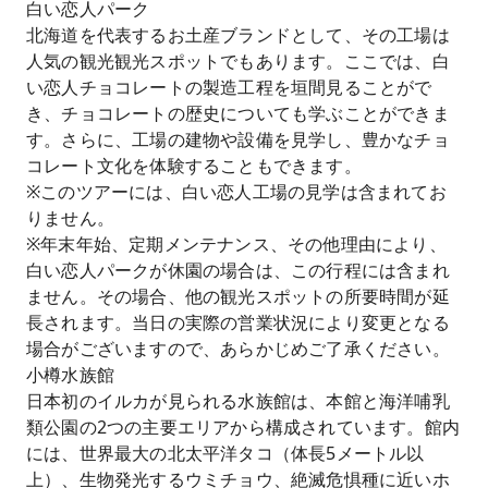
白い恋人パーク
北海道を代表するお土産ブランドとして、その工場は
人気の観光観光スポットでもあります。ここでは、白
い恋人チョコレートの製造工程を垣間見ることがで
き、チョコレートの歴史についても学ぶことができま
す。さらに、工場の建物や設備を見学し、豊かなチョ
コレート文化を体験することもできます。
※このツアーには、白い恋人工場の見学は含まれてお
りません。
※年末年始、定期メンテナンス、その他理由により、
白い恋人パークが休園の場合は、この行程には含まれ
ません。その場合、他の観光スポットの所要時間が延
長されます。当日の実際の営業状況により変更となる
場合がございますので、あらかじめご了承ください。
小樽水族館
日本初のイルカが見られる水族館は、本館と海洋哺乳
類公園の2つの主要エリアから構成されています。館内
には、世界最大の北太平洋タコ（体長5メートル以
上）、生物発光するウミチョウ、絶滅危惧種に近いホ