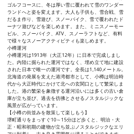
ゴルフコースに、冬は厚い雪に覆われて雪のワンダー
ランドへと姿を変えます。大人も子供も、雪合戦、雪
だるま作り、雪遊び、スノーバイク、雪で覆われたド
ーナツ遊びなどを楽しめます。また、ミニスノーモー
ビル、スノーバイク、ATV、スノーラフトなど、有料
で様々なスノーアクティビティも楽しめます。
小樽運河
小樽運河は1913年（大正12年）に日本で完成しまし
た。内陸に掘られた運河ではなく、埋め立て地に建設
された日本で唯一の運河です。全長は1,140メートル。
北海道の発展を支えた港湾都市として、小樽は明治時
代から大正時代にかけて北への玄関口として繁栄しま
した。港の繁栄を象徴する運河沿いには多くの古い倉
庫が立ち並び、過去を彷彿とさせるノスタルジックな
風景が広がっています。
【小樽の街並みを散策して楽しもう】
堺町通りをまっすぐ10～15分ほど歩くと、明治・大
正・昭和初期の建物が立ち並ぶノスタルジックなエリ