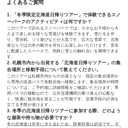
よくあるご質問
1. 「冬季限定北海道日帰りツアー」で体験できるスノ
ーパークのアクティビティは何ですか？
このツアーで訪れるスノーパークでは、小さなお子様から大
人まで楽しめる様々な雪遊びを体験できます。雪だるま作
り、雪合戦、ソリ遊びなどが人気です。広大な雪原で、北海
道ならではの冬の魅力を存分にお楽しみいただけます。安全
に配慮したスペースで、気軽に雪との触れ合いを満喫できま
す。
2. 札幌市内から出発する「北海道日帰りツアー」の集
合場所と移動手段について教えてください。
このツアーは札幌市内からの出発となり、指定の集合場所か
ら専用の送迎バスで各観光地へ移動します。集合場所や時間
については、ご予約後に詳細情報をご確認いただけます。専
用バスでの移動なので、公共交通機関の乗り換えの心配な
く、快適に観光地を巡ることが可能です。交通手段の計画を
立てる手間が省けます。
3. 冬季の北海道日帰りツアーに参加する際、どのよう
な服装や持ち物が必要ですか？
冬の北海道は非常に冷え込むため、防寒対策は必須です。ダ