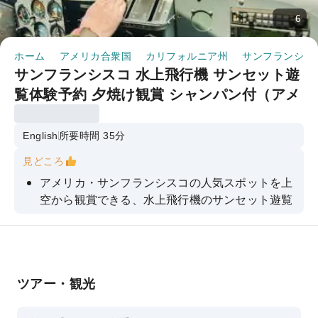
6
ホーム
アメリカ合衆国
カリフォルニア州
サンフランシス
サンフランシスコ 水上飛行機 サンセット遊
覧体験予約 夕焼け観賞 シャンパン付（アメ
リカ）
English
所要時間 35分
見どころ
アメリカ・サンフランシスコの人気スポットを上
空から観賞できる、水上飛行機のサンセット遊覧
飛行体験を事前予約！
ゴールデン ゲート ブリッジ（Golden Gate
Bridge）やサンフランシスコ・ジャイアンツの本
拠地・オラクル・パーク（Oracle Park）など人
ツアー・観光
気スポット上空を飛行。
シャンパン付き！