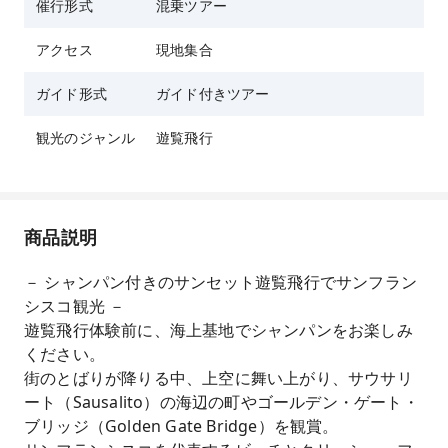
催行形式
混乗ツアー
35～40の空の旅でサンフランシスコの街並みの
パノラマビューをご堪能ください。
アクセス
現地集合
経験豊富なパイロットが各スポットをご案内しま
ガイド形式
ガイド付きツアー
す。
観光のジャンル
遊覧飛行
商品説明
－ シャンパン付きのサンセット遊覧飛行でサンフラン
シスコ観光 －
遊覧飛行体験前に、海上基地でシャンパンをお楽しみ
ください。
街のとばりが降りる中、上空に舞い上がり、サウサリ
ート（Sausalito）の海辺の町やゴールデン・ゲート・
ブリッジ（Golden Gate Bridge）を観賞。