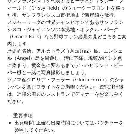
サンフランシスコを代表するビーチとクリッシー・フ
ィールド（Crissy Field）のウォーターフロントを巡っ
た後、サンフランシスコ市街地まで海岸線を飛行。
メジャーリーグの世界チャンピオンであるサンフラン
シスコ・ジャイアンツの本拠地・オラクル・パーク
（Oracle Park）など野球ファン必見の見どころをご案
内します。
歴史的名所、アルカトラズ（Alcatraz）島、エンジェ
ル（Angel）島を周遊し、湾に下降。埠頭がピンク色
に染まり、黄金色に変わるまでデ・ハビランド・ビー
バー機と一緒に写真撮影しましょう。
ソノマ産グロリア・フェラー（Gloria Ferrer）のシャ
ンパンを含むフライトをご満喫ください。遊覧飛行後
は、近隣の海辺のレストランでディナーをお楽しみく
ださい。
－ 重要事項 －
出発時間: 正確な出発時間についてはバウチャーを
参照してください。