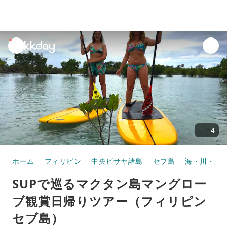
unread
notifications
4
ホーム
フィリピン
中央ビサヤ諸島
セブ島
海・川・湖
SUPで巡るマクタン島マングロー
ブ観賞日帰りツアー（フィリピン
セブ島）