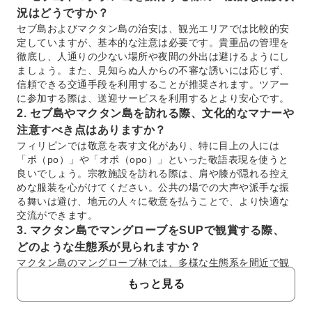
況はどうですか？
セブ島およびマクタン島の治安は、観光エリアでは比較的安
定していますが、基本的な注意は必要です。貴重品の管理を
徹底し、人通りの少ない場所や夜間の外出は避けるようにし
ましょう。また、見知らぬ人からの不審な誘いには応じず、
信頼できる交通手段を利用することが推奨されます。ツアー
に参加する際は、送迎サービスを利用するとより安心です。
2. セブ島やマクタン島を訪れる際、文化的なマナーや
注意すべき点はありますか？
フィリピンでは敬意を表す文化があり、特に目上の人には
「ポ（po）」や「オポ（opo）」といった敬語表現を使うと
良いでしょう。宗教施設を訪れる際は、肩や膝が隠れる控え
めな服装を心がけてください。公共の場での大声や派手な振
る舞いは避け、地元の人々に敬意を払うことで、より快適な
交流ができます。
3. マクタン島でマングローブをSUPで観賞する際、
どのような生態系が見られますか？
マクタン島のマングローブ林では、多様な生態系を間近で観
察できます。SUPで水上を進むと、特有の根を持つマングロ
もっと見る
ーブの植物群、その根の間に生息するさまざまな種類の小
魚、カニ、貝類などを見つけることができるでしょう。運が