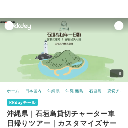
unread
notifications
9
ホーム
日本国内
沖縄県
沖縄 離島
石垣島
貸切チャー
KKdayモール
沖縄県｜石垣島貸切チャーター車
日帰りツアー｜カスタマイズサー