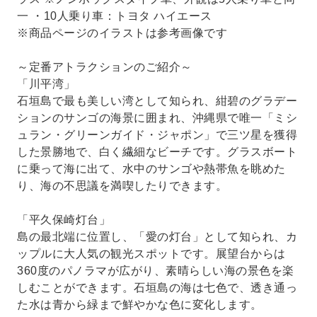
一 ・10人乗り車：トヨタ ハイエース
※商品ページのイラストは参考画像です
～定番アトラクションのご紹介～
「川平湾」
石垣島で最も美しい湾として知られ、紺碧のグラデー
ションのサンゴの海景に囲まれ、沖縄県で唯一「ミシ
ュラン・グリーンガイド・ジャポン」で三ツ星を獲得
した景勝地で、白く繊細なビーチです。グラスボート
に乗って海に出て、水中のサンゴや熱帯魚を眺めた
り、海の不思議を満喫したりできます。
「平久保崎灯台」
島の最北端に位置し、「愛の灯台」として知られ、カ
ップルに大人気の観光スポットです。展望台からは
360度のパノラマが広がり、素晴らしい海の景色を楽
しむことができます。石垣島の海は七色で、透き通っ
た水は青から緑まで鮮やかな色に変化します。