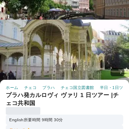
7
ホーム
チェコ
プラハ
チェコ国立図書館
半日・1日ツア
プラハ発カルロヴィ ヴァリ 1 日ツアー |チ
ェコ共和国
English
所要時間 9時間 30分