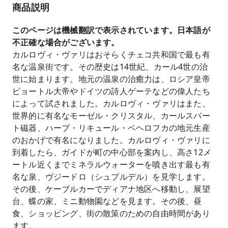
商品説明
このページは機械翻訳で表示されています。日本語が
不正確な場合がございます。
カルロヴィ・ヴァリはおそらくチェコ共和国で最も有
名な温泉街です。その歴史は14世紀、カール4世の治
世に始まります。地元の温泉の治癒力は、ロシア皇帝
ピョートル大帝やドイツの詩人ゲーテなどの偉人たち
によって試されました。カルロヴィ・ヴァリはまた、
世界的に有名なモーゼル・クリスタル、カールスバー
ト磁器、ハーブ・リキュール・ベヘロフカの地元生産
のおかげで有名になりました。カルロヴィ・ヴァリに
到着したら、ガイドが町の中心部を案内し、高さ12メ
ートル近くまでミネラルウォーターを噴き出す最も有
名な泉、ヴジードロ（シュプルデル）を見学します。
その後、ケーブルカーでディアナ地区へ移動し、展望
台、蝶の家、ミニ動物園などを見ます。その後、昼
食、ショッピング、街の散策のための自由時間があり
ます。