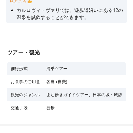
見どころ
カルロヴィ・ヴァリでは、遊歩道沿いにある12の
温泉を試飲することができます。
「13番目の春」としても知られるハーブリキュー
ル「ベヘロフカ」は、カルロヴィ・ヴァリで生産
されています。
毎年6月にカルロヴィ・ヴァリで国際映画祭が開
ツアー・観光
催されます
催行形式
混乗ツアー
お食事のご用意
各自 (自費)
観光のジャンル
まち歩きガイドツアー、日本の城・城跡
交通手段
徒歩