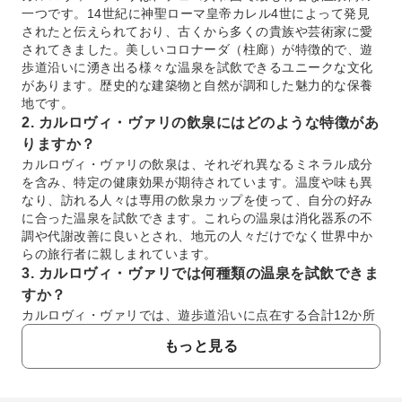
一つです。14世紀に神聖ローマ皇帝カレル4世によって発見
されたと伝えられており、古くから多くの貴族や芸術家に愛
されてきました。美しいコロナーダ（柱廊）が特徴的で、遊
歩道沿いに湧き出る様々な温泉を試飲できるユニークな文化
があります。歴史的な建築物と自然が調和した魅力的な保養
地です。
2. カルロヴィ・ヴァリの飲泉にはどのような特徴があ
りますか？
カルロヴィ・ヴァリの飲泉は、それぞれ異なるミネラル成分
を含み、特定の健康効果が期待されています。温度や味も異
なり、訪れる人々は専用の飲泉カップを使って、自分の好み
に合った温泉を試飲できます。これらの温泉は消化器系の不
調や代謝改善に良いとされ、地元の人々だけでなく世界中か
らの旅行者に親しまれています。
3. カルロヴィ・ヴァリでは何種類の温泉を試飲できま
すか？
カルロヴィ・ヴァリでは、遊歩道沿いに点在する合計12か所
の異なる温泉を試飲することができます。それぞれの源泉は
もっと見る
異なる温度やミネラル組成を持っており、独特の風味があり
ます。観光客は、専用の飲泉カップを購入して、それぞれの
泉質の個性や効能を比較しながら楽しむことができます。