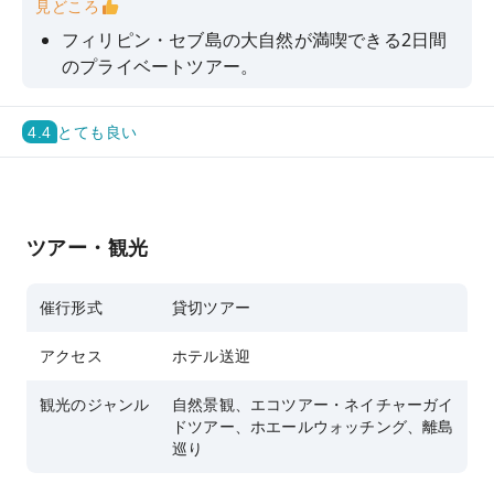
見どころ
フィリピン・セブ島の大自然が満喫できる2日間
のプライベートツアー。
オスロブ（Oslob）で巨大なジンベエザメを間近
で観察。
4.4
とても良い
カワサン滝（Kawasan Falls）の爽快な水にジャ
ンプ！キャニオニングが楽しめます。
モアルボアル（Moalboal）で珍しい海の生き物
ツアー・観光
のほか、サーディンラン（イワシの大群）やウミ
ガメが見られるチャンスも。
催行形式
貸切ツアー
KKdayで予約すると、便利なホテル送迎サービス
が付き。
アクセス
ホテル送迎
観光のジャンル
自然景観、エコツアー・ネイチャーガイ
ドツアー、ホエールウォッチング、離島
巡り