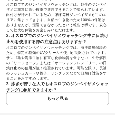
オスロブでのジンベイザメウォッチングは、野生のジンベイ
ザメに非常に高い確率で遭遇できることで知られています。
餌付けが行われているため、ほぼ毎日ジンベイザメがこのエ
リアに集まってきます。自然の生き物のため100%の保証は
ありませんが、遭遇できなかったという報告は稀です。安心
して壮大な体験をお楽しみいただけます。
2. オスロブでのジンベイザメウォッチング中に日焼け
止めを使用する際の注意点はありますか？
オスロブのジンベイザメウォッチングでは、海洋環境保護の
ため、特定の種類のUVクリームの使用が制限されています。
サンゴ礁や海洋生物に有害な化学物質を含まない、生分解性
の「リーフセーフ」または「オーシャンフレンドリー」の日
焼け止めの使用が強く推奨されています。可能な限り、長袖
のラッシュガードや帽子、サングラスなどで日焼け対策をす
ることをおすすめします。
3. 泳ぎが苦手な人でもオスロブのジンベイザメウォッ
チングに参加できますか？
はい、泳ぎが苦手な方でもオスロブのジンベイザメウォッチ
もっと見る
ングにご参加いただけます。ライフベストの着用が義務付け
られており、浅瀬での観察やボートからの見学も可能です。
経験豊富な現地スタッフが常に安全を確保し、サポートいた