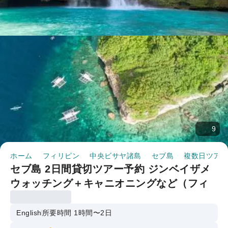
9
ホーム
フィリピン
中央ビサヤ諸島
セブ島
複数日ツアー
セブ島 2日間貸切ツアー予約 ジンベイザメ
ウォッチング＋キャニオニングなど（フィ
リピン セブ）
English
所要時間 1時間〜2日