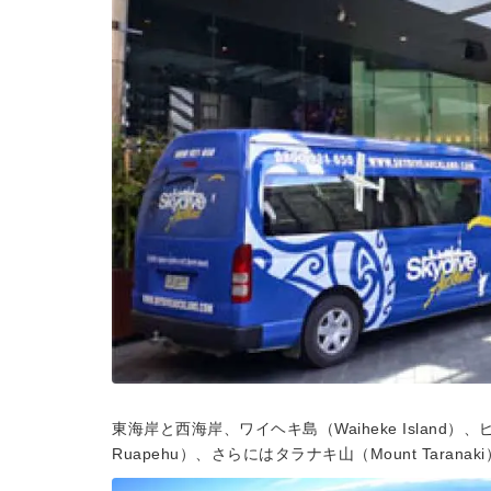
東海岸と西海岸、ワイヘキ島（Waiheke Island）、
Ruapehu）、さらにはタラナキ山（Mount Tara