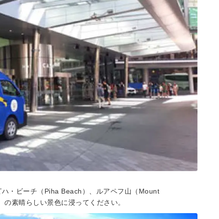
ピハ・ビーチ（Piha Beach）、ルアペフ山（Mount
naki）の素晴らしい景色に浸ってください。