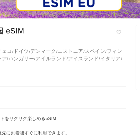
 eSIM
チェコ
ドイツ
デンマーク
エストニア
スペイン
フィン
/
/
/
/
/
チア
ハンガリー
アイルランド
アイスランド
イタリア
/
/
/
/
/
トをサクサク楽しめるeSIM
航先に到着後すぐに利用できます。