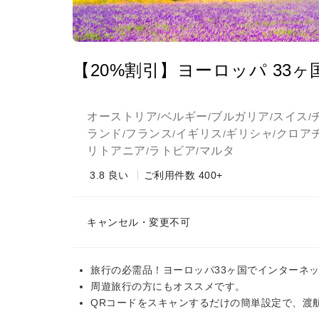
【20%割引】ヨーロッパ 33ヶ国
オーストリア
ベルギー
ブルガリア
スイス
/
/
/
/
ランド
フランス
イギリス
ギリシャ
クロア
/
/
/
/
リトアニア
ラトビア
マルタ
/
/
3.8
良い
ご利用件数 400+
キャンセル・変更不可
旅行の必需品！ヨーロッパ33ヶ国でインターネッ
周遊旅行の方にもオススメです。
QRコードをスキャンするだけの簡単設定で、渡