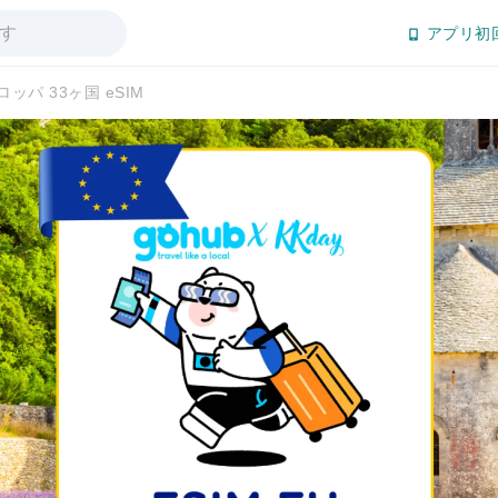
アプリ初
ッパ 33ヶ国 eSIM