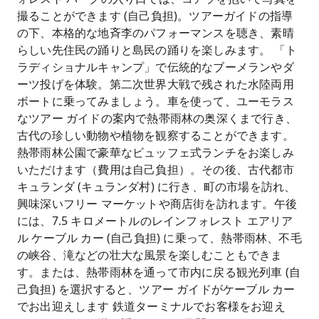
撮ることができます (自己負担)。ツアーガイドの指導
の下、本格的な地斉李のパフォーマンスを聴き、素晴
らしい先住民の踊りと島民の踊りを楽しみます。 「ト
ラディショナルキャンプ」で伝統的なブーメランやダ
ーツ投げを体験。第二次世界大戦で残された水陸両用
ボートに乗ってみましょう。車を使って、ユーモラス
なツアー ガイドの案内で熱帯雨林の奥深くまで行き、
古代の珍しい動物や植物を観察することができます。
熱帯雨林公園で豪華なビュッフェ式ランチをお楽しみ
いただけます（費用は自己負担）。その後、古代都市
キュランダ (キュランダ村) に行き、町の市場を訪れ、
興味深いフリー マーケットや商店街を訪れます。午後
には、7.5 キロメートルのレインフォレスト エアリア
ル ケーブル カー (自己負担) に乗って、熱帯雨林、不毛
の峡谷、滝などの壮大な風景を楽しむこともできま
す。または、熱帯雨林を通って市内に戻る観光列車 (自
己負担) を選択すると、ツアー ガイドがケーブル カー
でお出迎えします 鉄道ターミナルでお客様をお迎え