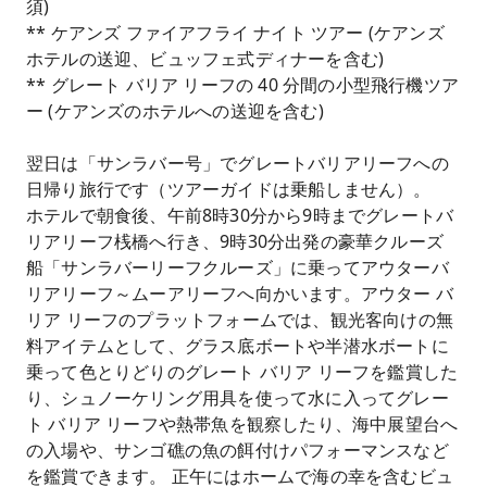
須)
** ケアンズ ファイアフライ ナイト ツアー (ケアンズ
ホテルの送迎、ビュッフェ式ディナーを含む)
** グレート バリア リーフの 40 分間の小型飛行機ツア
ー (ケアンズのホテルへの送迎を含む)
翌日は「サンラバー号」でグレートバリアリーフへの
日帰り旅行です（ツアーガイドは乗船しません）。
ホテルで朝食後、午前8時30分から9時までグレートバ
リアリーフ桟橋へ行き、9時30分出発の豪華クルーズ
船「サンラバーリーフクルーズ」に乗ってアウターバ
リアリーフ～ムーアリーフへ向かいます。アウター バ
リア リーフのプラットフォームでは、観光客向けの無
料アイテムとして、グラス底ボートや半潜水ボートに
乗って色とりどりのグレート バリア リーフを鑑賞した
り、シュノーケリング用具を使って水に入ってグレー
ト バリア リーフや熱帯魚を観察したり、海中展望台へ
の入場や、サンゴ礁の魚の餌付けパフォーマンスなど
を鑑賞できます。 正午にはホームで海の幸を含むビュ