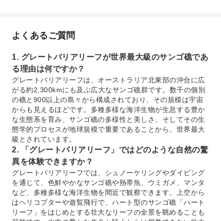
よくあるご質問
1. グレートバリアリーフが世界最大級のサンゴ礁であ
る理由は何ですか？
グレートバリアリーフは、オーストラリア北東部の沖合に広
がる約2,300kmにも及ぶ広大なサンゴ礁群です。数千の個別
の礁と900以上の島々から構成されており、その規模は宇宙
からも見えるほどです。多種多様な海洋生物が生息する豊か
な生態系を育み、サンゴ礁の多様性と美しさ、そしてその生
態学的プロセスが地球規模で重要であることから、世界最大
級とされています。
2. 「グレートバリアリーフ」ではどのような自然の驚
異を体験できますか？
グレートバリアリーフでは、シュノーケリングやダイビング
を通じて、色鮮やかなサンゴ礁や熱帯魚、ウミガメ、マンタ
など、多種多様な海洋生物を間近で観察できます。上空から
はヘリコプターや遊覧飛行で、ハート型のサンゴ礁「ハート
リーフ」をはじめとする壮大なリーフの全景を眺めることも