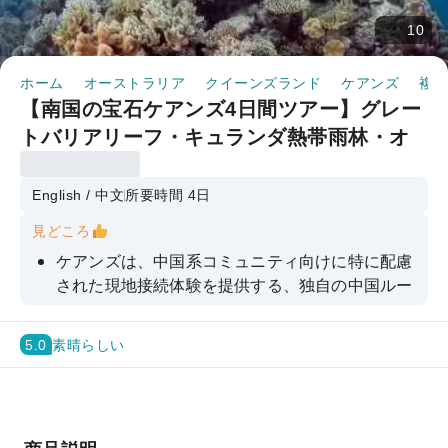
10
ホーム
オーストラリア
クイーンズランド
ケアンズ
複数
【南国の宝石ケアンズ4日間ツアー】グレー
トバリアリーフ・キュランダ熱帯雨林・オ
プショナルアクティビティ満載のサンラバ
ークルーズ
English / 中文
所要時間 4日
見どころ
ケアンズは、中国系コミュニティ向けに特に配慮
された現地接続体験を提供する、独自の中国ルー
トを作成しました。
「サンラバー」クルーズでは、ムーアリーフの外
5.0
素晴らしい
側を巡り、キュランダ熱帯雨林を探索します。オ
プションで様々なアクティビティもお楽しみいた
だけます。ケアンズ中心部で4日間の観光を満喫
して、後悔のない旅をお過ごしください！