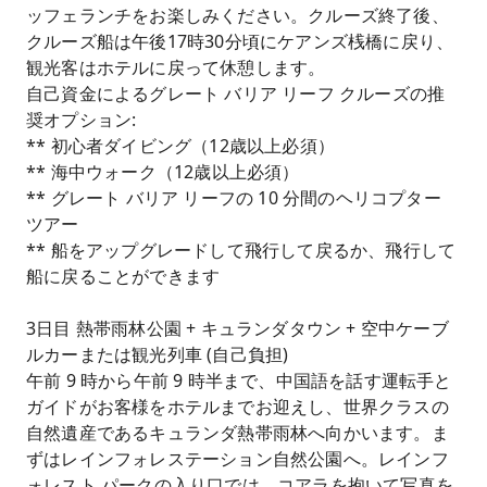
ッフェランチをお楽しみください。クルーズ終了後、
クルーズ船は午後17時30分頃にケアンズ桟橋に戻り、
観光客はホテルに戻って休憩します。
自己資金によるグレート バリア リーフ クルーズの推
奨オプション:
** 初心者ダイビング（12歳以上必須）
** 海中ウォーク（12歳以上必須）
** グレート バリア リーフの 10 分間のヘリコプター
ツアー
** 船をアップグレードして飛行して戻るか、飛行して
船に戻ることができます
3日目 熱帯雨林公園 + キュランダタウン + 空中ケーブ
ルカーまたは観光列車 (自己負担)
午前 9 時から午前 9 時半まで、中国語を話す運転手と
ガイドがお客様をホテルまでお迎えし、世界クラスの
自然遺産であるキュランダ熱帯雨林へ向かいます。ま
ずはレインフォレステーション自然公園へ。レインフ
ォレスト パークの入り口では、コアラを抱いて写真を