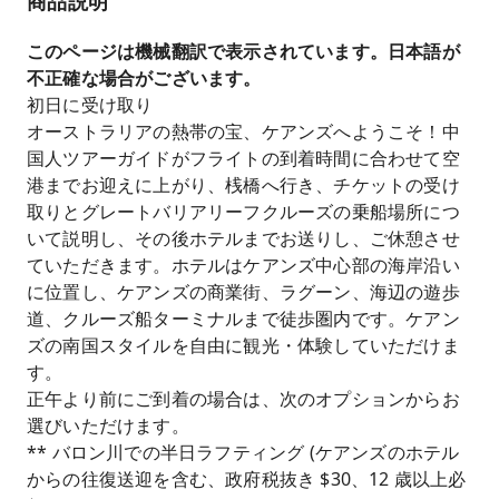
商品説明
毎日出発し、お客様のニーズに合わせて柔軟なス
ケジュールで、いつでもトロピカルアドベンチャ
このページは機械翻訳で表示されています。日本語が
ーに出発できます。フレンドリーで親切なガイド
不正確な場合がございます。
が常駐する中国語対応のツアーで、スムーズなコ
初日に受け取り
ミュニケーションと安心の体験をお約束します。
オーストラリアの熱帯の宝、ケアンズへようこそ！中
国人ツアーガイドがフライトの到着時間に合わせて空
20 年にわたるブランド開発の歴史を持つ「New
港までお迎えに上がり、桟橋へ行き、チケットの受け
World Holidays」は、自社所有の車両とプロの
取りとグレートバリアリーフクルーズの乗船場所につ
ツアーガイドの二重の保証を提供し、信頼できる
いて説明し、その後ホテルまでお送りし、ご休憩させ
品質を保証します。
ていただきます。ホテルはケアンズ中心部の海岸沿い
ホテル、アトラクション、空港送迎が含まれた、
に位置し、ケアンズの商業街、ラグーン、海辺の遊歩
贅沢なバス旅行体験、価値の高いツアー、心配い
道、クルーズ船ターミナルまで徒歩圏内です。ケアン
らず、楽々！
ズの南国スタイルを自由に観光・体験していただけま
す。
正午より前にご到着の場合は、次のオプションからお
選びいただけます。
** バロン川での半日ラフティング (ケアンズのホテル
からの往復送迎を含む、政府税抜き $30、12 歳以上必