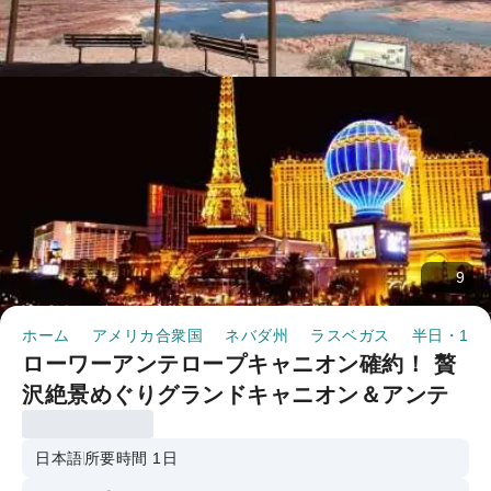
9
ホーム
アメリカ合衆国
ネバダ州
ラスベガス
半日・1日
ローワーアンテロープキャニオン確約！ 贅
沢絶景めぐりグランドキャニオン＆アンテ
ロープ＆ホースシューベンド＆レイクパウ
エル日帰りツアー 日本語ガイド付き （ア
日本語
所要時間 1日
メリカ）