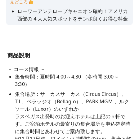
見どころ
ローワーアンテロープキャニオン確約！アメリカ
西部の４大人気スポットをテンポ良くお得な料金
で参加できる日帰りツアーです。
午前中はルート６６に立ち寄った後グランドキャ
ニオンを観光、午後には梯子を使って地下に潜る
「ローワーアンテロープキャニオン」と今話題の
商品説明
人気スポット「ホースシューベンド」へ！「レイ
クパウエル」にも立ち寄ります。
－ コース情報 －
夜ラスベガスに到着する際に、街の入り口の丘か
集合時間：夏時間 4:00～4:30 （冬時間 3:00～
ら闇に浮かび上がるような美しい「ラスベガスの
3:30）
夜景」を鑑賞します。
集合場所：サーカスサーカス（Circus Circus）、
長距離・長時間のツアーを安全に運行するため、
T.I 、ベラッジオ（Bellagio）、PARK MGM 、ルク
運転手は完全途中交代制の2名体制にて催行いた
ソール（Luxor）のいずれか
します。
ラスベガス出発時のお迎えホテルは上記の５軒で
す。ご宿泊ホテルの最寄りの集合場所を申込確定時
※※年末年始＆2024年2月以降の卒業旅行シーズ
に集合時間とあわせてご案内致します。
ンは毎日催行※※
※11月17日発 F1イベント期間中のため、集合と解