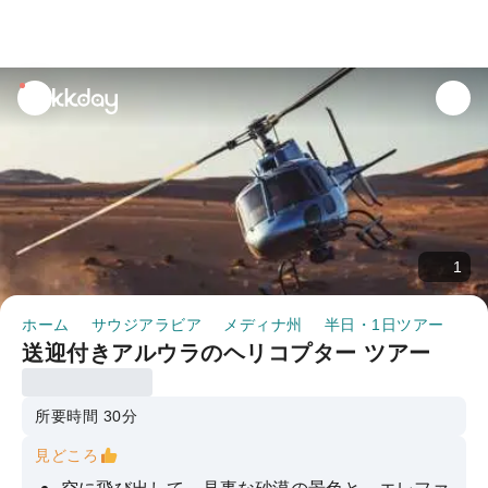
unread
notifications
1
ホーム
サウジアラビア
メディナ州
半日・1日ツアー
送迎付きアルウラ
送迎付きアルウラのヘリコプター ツアー
所要時間 30分
見どころ