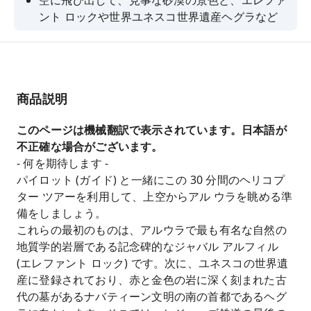
空に飛び出して、見事な砂漠の景色と、エレファ
ント ロックや世界ユネスコ世界遺産ヘグラなど
の象徴的なランドマークの息をのむような景色を
体験してください。
新しい角度から世界を見て、一生続く思い出を作
りましょう。
商品説明
このページは機械翻訳で表示されています。日本語が
不正確な場合がございます。
- 何を期待します -
パイロット (ガイド) と一緒にこの 30 分間のヘリコプ
ター ツアーを利用して、上空からアル ウラを眺める準
備をしましょう。
これらの最初のものは、アルウラで最も有名な自然の
地質学的岩層である記念碑的なジャバル アルフィル
(エレファント ロック) です。次に、ユネスコの世界遺
産に登録されており、赤と金色の岩に深く刻まれた古
代の墓があるナバティーン文明の南の首都であるヘグ