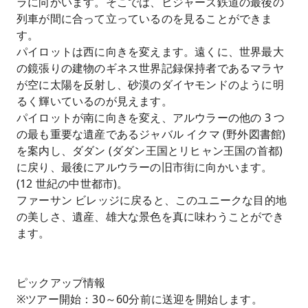
ラに向かいます。そこでは、ヒジャーズ鉄道の最後の
列車が間に合って立っているのを見ることができま
す。
パイロットは西に向きを変えます。遠くに、世界最大
の鏡張りの建物のギネス世界記録保持者であるマラヤ
が空に太陽を反射し、砂漠のダイヤモンドのように明
るく輝いているのが見えます。
パイロットが南に向きを変え、アルウラーの他の 3 つ
の最も重要な遺産であるジャバル イクマ (野外図書館)
を案内し、ダダン (ダダン王国とリヒャン王国の首都)
に戻り、最後にアルウラーの旧市街に向かいます。
(12 世紀の中世都市)。
ファーサン ビレッジに戻ると、このユニークな目的地
の美しさ、遺産、雄大な景色を真に味わうことができ
ます。
ピックアップ情報
※ツアー開始：30～60分前に送迎を開始します。