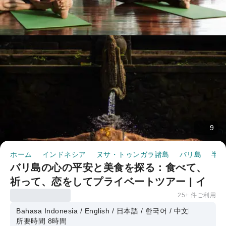
9
ホーム
インドネシア
ヌサ・トゥンガラ諸島
バリ島
半日
バリ島の心の平安と美食を探る：食べて、
祈って、恋をしてプライベートツアー | イ
ンドネシア
25+ 件ご利用
Bahasa Indonesia / English / 日本語 / 한국어 / 中文
所要時間 8時間