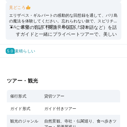
見どころ
エリザベス・ギルバートの感動的な回想録を通して、バリ島
の魔法を体験してください。忘れられない旅で、スピリチュ
アル、文化、そして料理を発見してください。
ご希望の言語（英語、中国語、日本語など）を話
すガイドと一緒にプライベートツアーで、美しい
棚田、寺院、ビーチを探索しましょう。
ウブドの静かな場所で、息を呑むような景色に囲
5.0
素晴らしい
まれながらヨガを練習しましょう
バリの占い師やヒーラーと話して、神秘的で無限
の可能性に心を開いてみませんか。
ツアー・観光
生食、オーガニック、ビーガン料理など、様々な
地元料理をお楽しみください。
催行形式
貸切ツアー
ティルタ・ウンプル寺院で神聖な沐浴の儀式を体
験し、心身を浄化しましょう。
ガイド形式
ガイド付きツアー
観光のジャンル
自然景観、寺社・仏閣巡り、食べ歩きツ
アー・居酒屋巡り