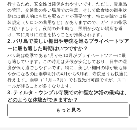
行するため、安全性は確保されやすいです。ただし、貴重品
の管理、交通量の多い場所での注意、そして飲食物の衛生状
態には個人的にも気を配ることが重要です。特に寺院では服
装規定（サロンの着用など）がありますので、ガイドの指示
に従いましょう。夜間の外出時も、照明が少ない場所を避
け、常に周りに注意を払うことが推奨されます。
2. バリ島で美しい棚田や寺院を巡るプライベートツア
ーに最も適した時期はいつですか？
バリ島は乾季である4月から10月がプライベートツアーに最
も適しています。この時期は天候が安定しており、日中の湿
度が低く過ごしやすいです。特に、美しい棚田の緑が最も鮮
やかになるのは雨季明けの4月から6月頃、寺院巡りも快適に
行えます。雨季（11月～3月）でも観光は可能ですが、スコ
ールが降ることが多くなります。
3. ティルタ・ウンプル寺院での神聖な沐浴の儀式は、
どのような体験ができますか？
ティルタ・ウンプル寺院での沐浴は、バリ・ヒンドゥー教徒
もっと見る
にとって心身の浄化と厄除けを願う重要な儀式です。訪問者
は、湧き水が流れ出る聖なる泉で、特定の作法に従って順番
に沐浴を行います。通常はガイドが手順を説明し、サロンと
サッシュを着用して参加します。この体験は、バリ島のスピ