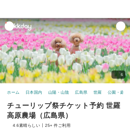
unread
notifications
6
ホーム
日本国内
山陽・山陰
広島県
世羅
公園・庭園
チューリップ祭チケット予約 世羅
高原農場（広島県）
4.6
素晴らしい
25+ 件ご利用