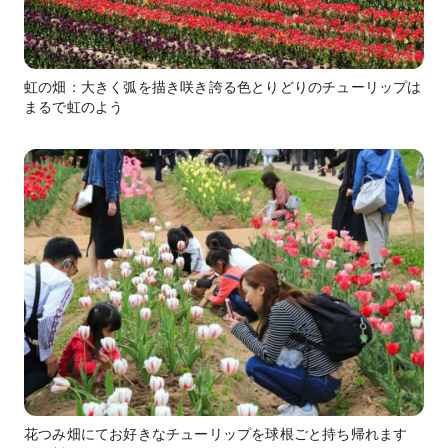
虹の畑：大きく弧を描き咲き誇る色とりどりのチューリップは
まるで虹のよう
花つみ畑にてお好きなチューリップを球根ごと持ち帰れます