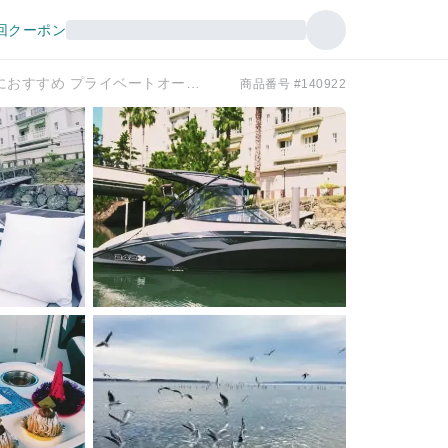
回クーポン
1艇貸切のクルーズ船 お誕生会や記念日デートにおすすめ プライベートオーダー （静岡 浜名湖）
商品番号 #140922