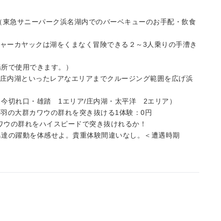
円（東急サニーパーク浜名湖内でのバーベキューのお手配・飲食
ンジャーカヤックは湖をくまなく冒険できる２～3人乗りの手漕き
場所で使用できます。）
口、庄内湖といったレアなエリアまでクルージング範囲を広げ浜
今切れ口・雄踏 1エリア/庄内湖・太平洋 2エリア）
0羽の大群カワウの群れを突き抜ける1体験：0円
カワウの群れをハイスピードで突き抜けれるか！
鳥達の躍動を体感せよ。貴重体験間違いなし。＜遭遇時期