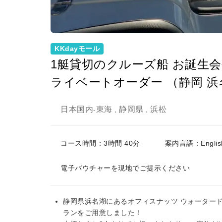
KKdayモール
1艇貸切のクルーズ船 お誕生
ライベートオーダー （静岡 浜
日本国内
東海
静岡県
浜松
-
,
,
コース時間：3時間 40分
案内言語：Englis
電子バウチャーを現地でご提示ください
静岡県浜名湖にあるオフィスナッツ ウォーター
ランをご用意しました！