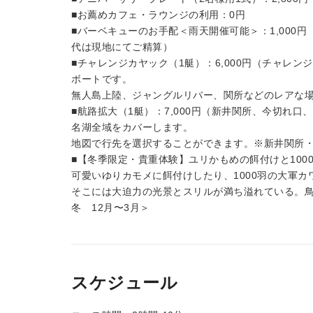
■お薦めカフェ・ラウンジの利用：0円
■バーベキューのお手配＜雨天開催可能＞：1,000
代は現地にてご精算）
■チャレンジカヤック（1艇）：6,000円（チャレ
ボートです。
無人島上陸、ジャングルリバー、関所などのレアな
■航路拡大（1艇）：7,000円（新井関所、今切れ
名湖全域をカバーします。
地図で行先を選択することができます。※新井関所・
■【冬季限定・貴重体験】ユリかもめの餌付けと100
可愛いゆりカモメに餌付けしたり、1000羽の大軍
そこには大迫力の光景とスリルが満ち溢れている。
冬 12月〜3月＞
スケジュール