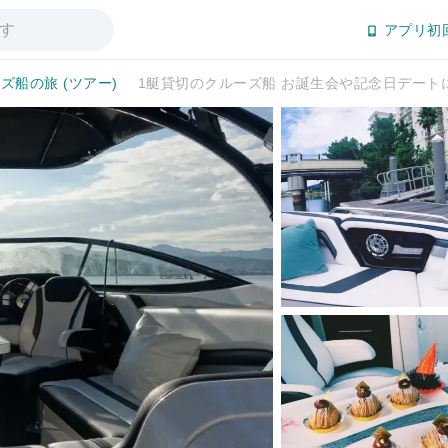
アプリ初
ズ船の旅 (ツアー)