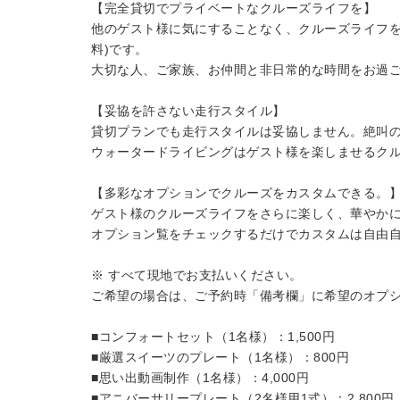
【完全貸切でプライベートなクルーズライフを】
他のゲスト様に気にすることなく、クルーズライフを
料)です。
大切な人、ご家族、お仲間と非日常的な時間をお過
【妥協を許さない走行スタイル】
貸切プランでも走行スタイルは妥協しません。絶叫
ウォータードライビングはゲスト様を楽しませるク
【多彩なオプションでクルーズをカスタムできる。
ゲスト様のクルーズライフをさらに楽しく、華やか
オプション覧をチェックするだけでカスタムは自由
※ すべて現地でお支払いください。
ご希望の場合は、ご予約時「備考欄」に希望のオプ
■コンフォートセット（1名様）：1,500円
■厳選スイーツのプレート（1名様）：800円
■思い出動画制作（1名様）：4,000円
■アニバーサリープレート（2名様用1式）：2,800円