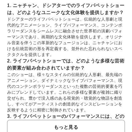
1. ニャチャン、ドシアターでのライフパペットショー
は、どのようなユニークな文化体験を提供しますか？
ドシアターのライフパペットショーは、伝統的な人形劇と現
代的なアニメーション、ライブパフォーマンス、コンテンポ
ラリーダンスをシームレスに融合させた世界初の演劇パフォ
ーマンスであり、画期的な文化体験を提供します。オリジナ
ル音楽を伴うこの革新的なフュージョンは、ニャチャンにお
ける伝統芸術の形を再定義する、並外れた忘れられないスペ
クタクルを提供します。
2. ライフパペットショーでは、どのような多様な芸術
的要素が組み合わされていますか？
このショーは、様々なスタイルの伝統的な人形劇、最先端の
アニメーション、ダイナミックなライブパフォーマンス、現
代のコンテンポラリーダンスといった複数の芸術的要素を巧
みにブレンドしています。これらの多様な要素が複雑に織り
交ぜられ、豊かで没入感のある視覚的・聴覚的な物語を創造
し、すべてがアーティストの創造的なインスピレーションを
反映するように精密に制御されています。
3. ライフパペットショーのパフォーマンスには、どの
ような音楽とオーケストラが伴いますか？
もっと見る
ライフパペットショーのパフォーマンスには、パワフルで雷