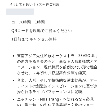
4.5
とても良い
700+ 件ご利用
コース時間：1時間
QRコードを現地でご提示ください
1日前までキャンセル無料
東南アジア先住民族オーケストラ「SEASOUL」
の迫力ある音楽のもと、異なる人形劇様式とア
ニメーション、現代舞踊を前例のない形で融合
させた、世界初の共存型舞台公演を鑑賞。
音楽、人形、そして技術的な演出効果が、アー
ティストの創造的インスピレーションに基づき
操られるライブパフォーマンスに驚嘆。
ニャチャン（Nha Trang）を訪れるなら必見
の、唯一無二の先住民族芸術と文化のショー。