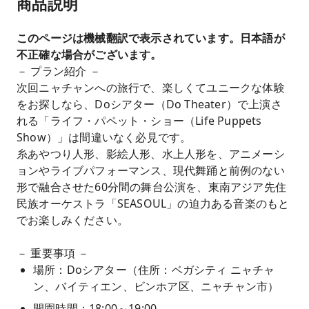
商品説明
このページは機械翻訳で表示されています。日本語が
不正確な場合がございます。
－ プラン紹介 －
次回ニャチャンへの旅行で、楽しくてユニークな体験
をお探しなら、Doシアター（Do Theater）で上演さ
れる「ライフ・パペット・ショー（Life Puppets
Show）」は間違いなく必見です。
糸あやつり人形、影絵人形、水上人形を、アニメーシ
ョンやライブパフォーマンス、現代舞踊と前例のない
形で融合させた60分間の舞台公演を、東南アジア先住
民族オーケストラ「SEASOUL」の迫力ある音楽のもと
でお楽しみください。
－ 重要事項 －
場所：
Doシアター（住所：ベガシティ ニャチャ
ン、バイティエン、ビンホア区、ニャチャン市）
開園時間：18:00～19:00