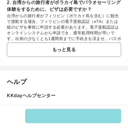
2. 台湾からの旅行者がボラカイ島でパラオセーリング
体験をするために、ビザは必要ですか？
台湾からの旅行者がフィリピン（ボラカイ島を含む）に観光
で渡航する場合、フィリピンの電子渡航認証（eTA）または
紙のビザを事前に申請する必要があります。電子渡航認証は
オンラインシステムから申請でき、通常処理時間が早いで
す。出発の少なくとも1週間前までに手続きを済ませ、パスポ
ートの有効期間が出入国期間満了後最低6ヶ月以上あることを
もっと見る
確認し、円滑な入国と現地でのスリリングなパラオセーリン
グ体験を確保することをお勧めします。
3. ボラカイ島でパラオサンセットセーリング体験に最
も適した季節や月はいつですか？
ボラカイ島でのパラオサンセットセーリング体験に最適な季
ヘルプ
よくあるご質問
節は、通常、毎年11月から翌年5月にかけての「乾季」で
す。この期間は天候が晴れ、降雨量が少なく、海が穏やかな
ため、夕日の景色は特に壮大で、パラオセーリングに乗って
KKdayヘルプセンター
1. 台湾からボラカイ島へパラオセーリング体験に
ロマンチックなサンセットクルーズを楽しむのに最適です。
行くには、最も便利な交通ルートはどれですか？
特に12月から2月は気候が涼しく快適で、観光のピークシー
ズンであり、最高のセーリング体験が得られます。
台湾からボラカイ島へ行くには、通常、フィリピンのカ
リボ空港（KLO）またはカティクラン空港（MPH）に飛
4. ボラカイ島でパラオセーリング体験に行くには、ど
行機で向かう必要があります。カリボは便数が多いです
の空港を選び、どのようにボラカイ島へ乗り換えるべ
商品番号: 137571
が、カグバン桟橋まで約1.5～2時間のバス移動、そこか