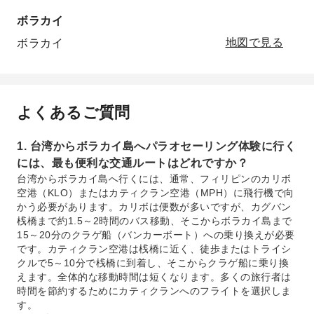
ボラカイ
ボラカイ
地図で見る
よくあるご質問
1. 台湾からボラカイ島へパラオセーリング体験に行く
には、最も便利な交通ルートはどれですか？
台湾からボラカイ島へ行くには、通常、フィリピンのカリボ
空港（KLO）またはカティクラン空港（MPH）に飛行機で向
かう必要があります。カリボは便数が多いですが、カグバン
桟橋まで約1.5～2時間のバス移動、そこからボラカイ島まで
15～20分のクラゲ船（バンカーボート）への乗り換えが必要
です。カティクラン空港は桟橋に近く、徒歩またはトライシ
クルで5～10分で桟橋に到着し、そこからクラゲ船に乗り換
えます。全体的な移動時間は短くなります。多くの旅行者は
時間を節約するためにカティクランへのフライトを選択しま
す。