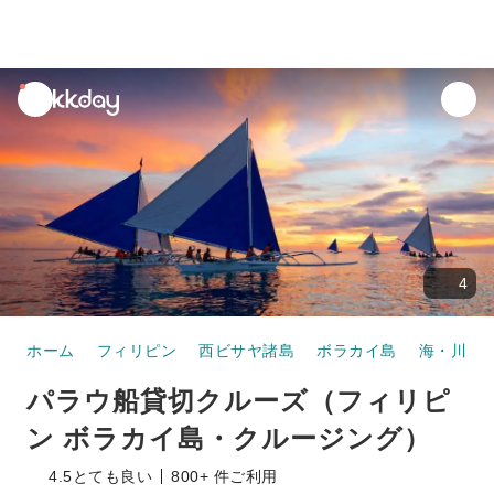
unread
notifications
4
ホーム
フィリピン
西ビサヤ諸島
ボラカイ島
海・川・
パラウ船貸切クルーズ（フィリピ
ン ボラカイ島・クルージング）
4.5
とても良い
800+ 件ご利用