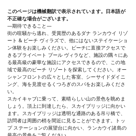
このページは機械翻訳で表示されています。日本語が
不正確な場合がございます。
—期待できること—
街の喧騒から逃れ、受賞歴のあるダナ ランカウイ リゾ
ート & ビーチ ヴィラズで、他にはないステイケーショ
ン体験をお楽しみください。ビーチに直接アクセスで
きるプライベート プール ヴィラなど、施設の隅々にあ
る最高級の豪華な施設にアクセスできるので、この地
域で最高のビーチ リゾートを探索してください。オー
シャンフロントの広々とした客室、シーサイドダイニ
ング、海を見渡せるくつろぎのスパをお楽しみくださ
い。
スカイキャブに乗って、素晴らしい山の景色を眺めま
しょう。頂上に到達したら、スカイブリッジに向かい
ます。スカイブリッジは透明な通路のある吊り橋で、
訪問者は周囲の梢を間近に見ることができます。トッ
プ ステーションの展望台に向かい、ランカウイ諸島の
最高の景色をご覧ください。