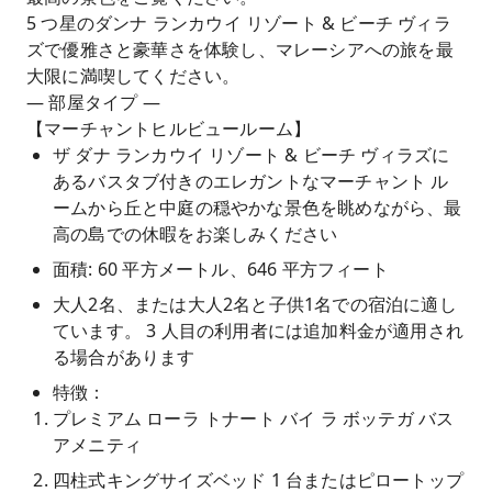
5 つ星のダンナ ランカウイ リゾート & ビーチ ヴィラ
ズで優雅さと豪華さを体験し、マレーシアへの旅を最
大限に満喫してください。
— 部屋タイプ —
【マーチャントヒルビュールーム】
ザ ダナ ランカウイ リゾート & ビーチ ヴィラズに
あるバスタブ付きのエレガントなマーチャント ル
ームから丘と中庭の穏やかな景色を眺めながら、最
高の島での休暇をお楽しみください
面積: 60 平方メートル、646 平方フィート
大人2名、または大人2名と子供1名での宿泊に適し
ています。 3 人目の利用者には追加料金が適用され
る場合があります
特徴：
プレミアム ローラ トナート バイ ラ ボッテガ バス
アメニティ
四柱式キングサイズベッド 1 台またはピロートップ