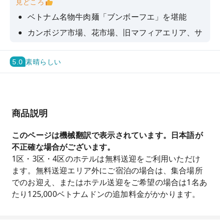
見どころ
ベトナム名物牛肉麺「ブンボーフエ」を堪能
カンボジア市場、花市場、旧マフィアエリア、サ
イゴン大教会、サイゴン中央郵便局を巡訪
さとうきびジュース「ヌックミア」もどうぞ
5.0
素晴らしい
商品説明
このページは機械翻訳で表示されています。日本語が
不正確な場合がございます。
1区・3区・4区のホテルは無料送迎をご利用いただけ
ます。無料送迎エリア外にご宿泊の場合は、集合場所
でのお迎え、またはホテル送迎をご希望の場合は1名あ
たり125,000ベトナムドンの追加料金がかかります。