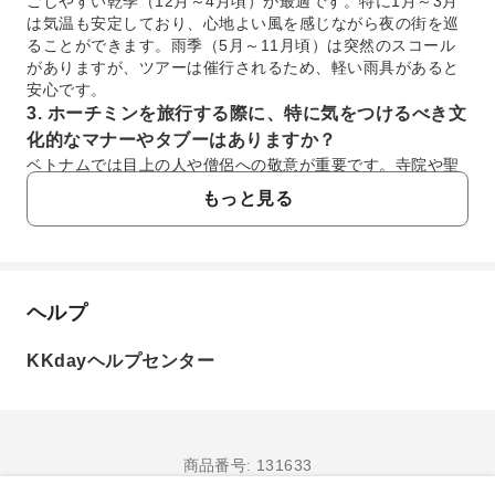
ごしやすい乾季（12月～4月頃）が最適です。特に1月～3月
は気温も安定しており、心地よい風を感じながら夜の街を巡
ることができます。雨季（5月～11月頃）は突然のスコール
がありますが、ツアーは催行されるため、軽い雨具があると
安心です。
3. ホーチミンを旅行する際に、特に気をつけるべき文
化的なマナーやタブーはありますか？
ベトナムでは目上の人や僧侶への敬意が重要です。寺院や聖
地を訪れる際は、肩や膝が隠れる控えめな服装を心がけまし
もっと見る
ょう。また、公共の場での大声や派手な行動は避け、人前で
の過度な愛情表現も控えるのがマナーです。写真を撮る際
は、必ず相手の許可を得るようにしてください。
4. ホーチミン市中心部へ空港から移動する際、地下鉄
以外の交通手段はありますか？
ヘルプ
よくあるご質問
ホーチミン空港から市中心部への移動には、タクシー、配車
アプリ（Grabなど）、公共バスが主な選択肢です。タクシー
KKdayヘルプセンター
はヴィナサン（Vinasun）やマイリン（Mai Linh）といった
1. ホーチミンでのスクーターナイトツアー参加
信頼できる会社の利用が推奨されます。配車アプリは事前に
時、夜間の移動は安全ですか？
料金が分かり便利です。公共バスは最も経済的ですが、時間
ホーチミンでの夜間移動は、一般的に日中よりも注意が
がかかる場合があります。交通状況にもよりますが、タクシ
必要です。スクーターナイトツアーでは、経験豊富な現
ーや配車アプリなら約30～45分で到着します。
商品番号: 131633
地ガイドが同行し、安全なルートを選んで運転するた
5. ホーチミンのサイゴン大教会やサイゴン中央郵便局