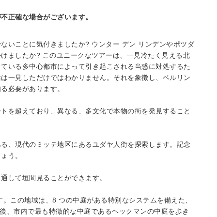
が不正確な場合がございます。
いことに気付きましたか? ウンター デン リンデンやポツダ
けましたか? このユニークなツアーは、一見冷たく見える北
している多中心都市によって引き起こされる当惑に対処するた
活は一見しただけではわかりません。それを象徴し、ベルリン
知る必要があります。
ートを超えており、異なる、多文化で本物の街を発見すること
ある、現代のミッテ地区にあるユダヤ人街を探索します。記念
しょう。
を通して垣間見ることができます。
す。この地域は、8 つの中庭がある特別なシステムを備えた、
その後、市内で最も特徴的な中庭であるヘックマンの中庭を歩き