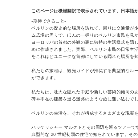
このページは機械翻訳で表示されています。日本語
-期待できること-
ベルリンの歴史的な場所を訪れて、周りに交通量が少な
ム広場の周りで、ほんの一握りのベルリン市民を見か
ヨーロッパの首都の外観の裏に独特の生活様式を隠
めに作成されました。実際、ベルリン市民の日常生
をこれほどユニークな首都にしている隠れた場所を
私たちの旅程は、観光ガイドが推奨する典型的なル
ができます。
私たちは、壮大な隠れた中庭や新しい芸術的傾向の
碑や不在の建築を巡る迷路のような旅に迷い込むで
ベルリンの生活を、それが構成するさまざまな現実
ハッケッシャー マルクトとその周辺を巡るツアーで
典型的な 20 世紀初頭の住宅で知られています。