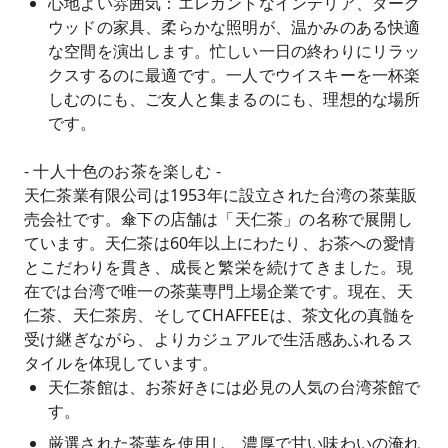
心地よい雰囲気：エレガントなインテリア、ダーク
ウッドの家具、柔らかな照明が、温かみのある快適
な空間を演出します。忙しい一日の終わりにリラッ
クスするのに最適です。一人でウイスキーを一杯楽
しむのにも、ご友人と集まるのにも、理想的な場所
です。
- 十人十色のお茶を楽しむ -
天仁茶業有限公司は1953年に設立された台湾の茶葉販
売会社です。傘下の店舗は「天仁茶」の名称で展開し
ています。天仁茶は60年以上にわたり、お茶への愛情
とこだわりを貫き、成長と繁栄を続けてきました。現
在では台湾で唯一の茶葉専門上場企業です。現在、天
仁茶、天仁茶房、そしてCHAFFEEは、茶文化の真髄を
受け継ぎながら、よりカジュアルで生活感あふれるス
タイルを体現しています。
天仁茶館は、お茶好きには必見の人気の台湾茶館で
す。
厳選された茶葉を使用し、濃厚で甘い味わいの淹れ