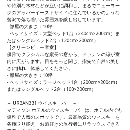
や特別な木材などが互いに調和し、まるでニューヨー
クのアッパーイーストサイドに住んでいるかのような
贅沢で落ち着いた雰囲気を醸し出しています。
- 部屋の大きさ：10坪
- ベッドサイズ：大型ベッド1台（240cm×200cm）ま
たはシングルベッド2台（120cm×200cm）
【グリーンビュー客室】
優雅でクラシカルな縦長の窓から、ドゥナンの緑が室
内に広がります。目をそっと閉じ、指先で自然の美し
さに触れ、体感してください。
- 部屋の大きさ：10坪
- ベッドサイズ：ラージベッド1台（200cm×200cm）
またはシングルベッド2台（100×200cm）
－ URBAN331 ウイスキーバー －
マディソン ホテルのウィスキー バーは、ホテル内でも
優雅で人気のスポットです。最高品質のウィスキーを
各種取り揃え、お酒好きの旅行者にリラックスできる