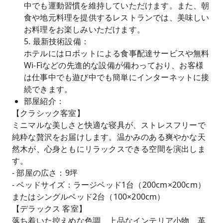
中でも運動習慣を維持していただけます。また、朝
食や地元料理を提供するレストランでは、美味しい
お料理をお楽しみいただけます。
5. 最新技術設備：
ホテルにはロボットによる食事配達サービスや無料
Wi-Fiなどの先進的な設備が備わっており、お客様
は仕事中でも遊び中でも簡単にインターネットに接
続できます。
部屋紹介：
【クラシック客室】
ミニマルな美しさと快適な寝具が、ストレスフリーで
純粋な贅沢をお届けします。温かみのある爽やかな天
然木が、心身ともにリラックスできる空間を演出しま
す。
- 部屋の広さ：9坪
- ベッドサイズ：ラージベッド1台（200cm×200cm）
またはシングルベッド2台（100×200cm）
【デラックス 客室】
落ち着いた控えめな色調、上品なインテリア小物、革