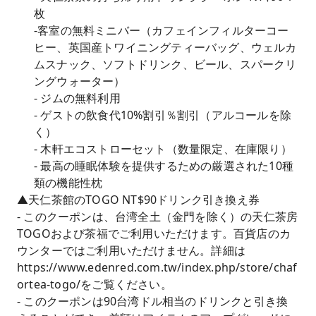
枚
-客室の無料ミニバー（カフェインフィルターコー
ヒー、英国産トワイニングティーバッグ、ウェルカ
ムスナック、ソフトドリンク、ビール、スパークリ
ングウォーター）
- ジムの無料利用
- ゲストの飲食代10%割引％割引（アルコールを除
く）
- 木軒エコストローセット（数量限定、在庫限り）
- 最高の睡眠体験を提供するための厳選された10種
類の機能性枕
▲天仁茶館のTOGO NT$90ドリンク引き換え券
- このクーポンは、台湾全土（金門を除く）の天仁茶房
TOGOおよび茶福でご利用いただけます。百貨店のカ
ウンターではご利用いただけません。詳細は
https://www.edenred.com.tw/index.php/store/chaf
ortea-togo/をご覧ください。
- このクーポンは90台湾ドル相当のドリンクと引き換