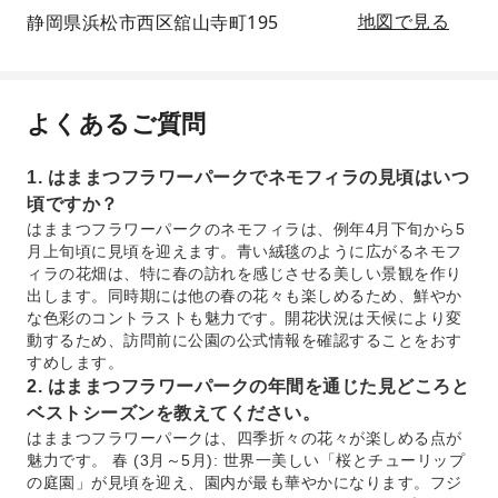
静岡県浜松市西区舘山寺町195
地図で見る
よくあるご質問
1. はままつフラワーパークでネモフィラの見頃はいつ
頃ですか？
はままつフラワーパークのネモフィラは、例年4月下旬から5
月上旬頃に見頃を迎えます。青い絨毯のように広がるネモフ
ィラの花畑は、特に春の訪れを感じさせる美しい景観を作り
出します。同時期には他の春の花々も楽しめるため、鮮やか
な色彩のコントラストも魅力です。開花状況は天候により変
動するため、訪問前に公園の公式情報を確認することをおす
すめします。
2. はままつフラワーパークの年間を通じた見どころと
ベストシーズンを教えてください。
はままつフラワーパークは、四季折々の花々が楽しめる点が
魅力です。 春 (3月～5月): 世界一美しい「桜とチューリップ
の庭園」が見頃を迎え、園内が最も華やかになります。フジ