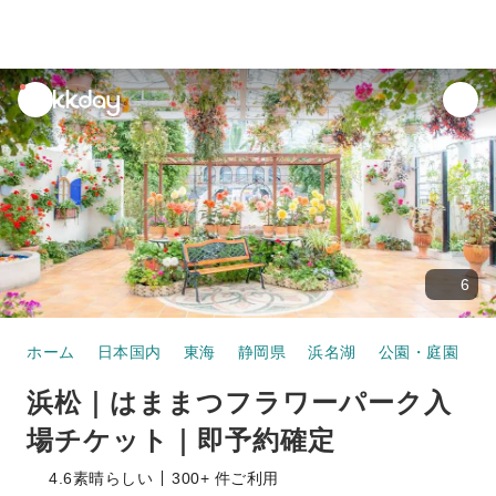
unread
notifications
6
ホーム
日本国内
東海
静岡県
浜名湖
公園・庭園
浜松｜はままつフラワーパーク入
場チケット｜即予約確定
4.6
素晴らしい
300+ 件ご利用