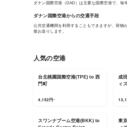
ダナン国際空港（DAD）は主要な国際空港で、毎
ダナン国際空港からの交通手段
公共交通機関を利用することもできますが、荷物
接お送りします。
なぜダナン国際空港送迎サービスを選ぶのか
ホイアン旧市街、バーナーヒルズ、ミーケービー
人気の空港
台北桃園国際空港(TPE) to 西
成田
門町
ィ
4,152
円
13,
~
スワンナプーム空港(BKK) to
東京