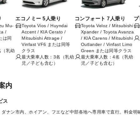
り
エコノミー 5人乗り
コンフォート 7人乗り
プ
uzu Mu-
Toyota Vios / Huyndai
Toyota Veloz / Mitsubishi
ta /
Accent / KIA Cerato /
Xpander / Toyota Avanza
 または同
Mitsubishi Attrage /
/ KIA Carens / Mitsubishi
Vinfast VF6 または同等
Outlander / Vinfast Limo
名（乳幼
クラス
Green または同等クラス
最大乗車人数：3名（乳幼
最大乗車人数：4名（乳幼
児／子ども含む）
児／子ども含む）
案内
ビス
、ダナン市内、ホイアン、フエなど中部各地へ専用車で直行。料金明