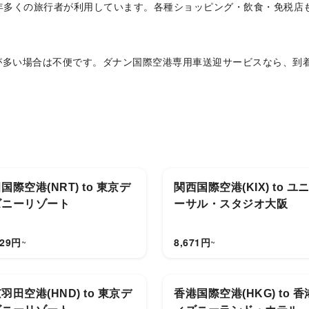
年多くの旅行者が利用しています。各種ショッピング・飲食・免税店
が多い場合は不便です。ダナン国際空港専用車送迎サービスなら、到
？
チ、フエ城郭、ミーソン遺跡など人気スポットへも柔軟に対応。チャ
国際空港(NRT) to 東京デ
関西国際空港(KIX) to ユ
ズニーリゾート
ーサル・スタジオ大阪
129
円
8,671
円
~
~
羽田空港(HND) to 東京デ
香港国際空港(HKG) to 