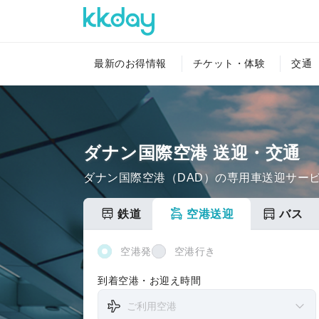
最新のお得情報
チケット・体験
交通
旅行関連サービス
ショッピング
ダナン国際空港 送迎・交通
ダナン国際空港（DAD）の専用車送迎サー
鉄道
空港送迎
バス
空港発
空港行き
到着空港・お迎え時間