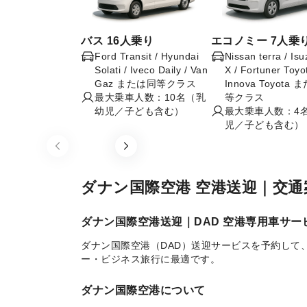
バス 16人乗り
エコノミー 7人乗
Ford Transit / Hyundai
Nissan terra / Is
Solati / Iveco Daily / Van
X / Fortuner Toyo
Gaz または同等クラス
Innova Toyota
最大乗車人数：10名（乳
等クラス
幼児／子ども含む）
最大乗車人数：4
児／子ども含む）
Item
1
of
ダナン国際空港 空港送迎｜交通
5
ダナン国際空港送迎｜DAD 空港専用車サー
ダナン国際空港（DAD）送迎サービスを予約して
ー・ビジネス旅行に最適です。
ダナン国際空港について