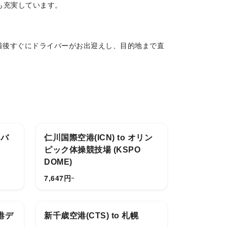
も充実しています。
着後すぐにドライバーがお出迎えし、目的地まで直
イルドシートの追加、復路の送迎予約も承ります。
ニバ
仁川国際空港(ICN) to オリン
ピック体操競技場 (KSPO
DOME)
7,647
円
~
香港デ
新千歳空港(CTS) to 札幌