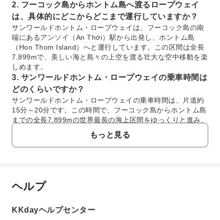
2. フーコック島からホントム島へ渡るロープウェイ
は、具体的にどこからどこまで運行していますか？
サンワールドホントム・ロープウェイは、フーコック島の南
端にあるアンソイ（An Thới）駅から出発し、ホントム島
（Hon Thom Island）へと運行しています。この区間は全長
7,899mで、美しい海と島々の上空を渡る壮大な空中移動を楽
しめます。
3. サンワールドホントム・ロープウェイの乗車時間は
どのくらいですか？
サンワールドホントム・ロープウェイの乗車時間は、片道約
15分～20分です。この時間で、フーコック島からホントム島
までの全長7,899mの世界最長の海上区間をゆっくりと進み、
眼下に広がる壮大な海の景色と島々の絶景をお楽しみいただ
もっと見る
けます。
4. サンワールドホントムがあるフーコック島へは、ど
のようにアクセスできますか？
フーコック島へは、主に航空機を利用してアクセスします。
ヘルプ
ベトナムの主要都市（ホーチミン、ハノイなど）や一部の国
よくあるご質問
際都市からフーコック国際空港（Phu Quoc International
Airport）への直行便が運航しています。空港からはタクシー
KKdayヘルプセンター
やシャトルバスで島内の各エリアへ移動できます。
1. フーコック島のサンワールドホントム・ロープ