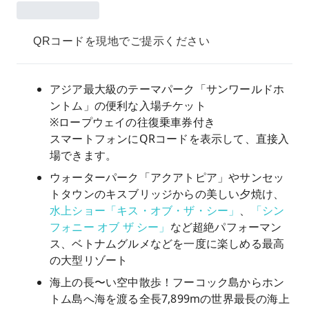
QRコードを現地でご提示ください
アジア最大級のテーマパーク「サンワールドホ
ントム」の便利な入場チケット
※ロープウェイの往復乗車券付き
スマートフォンにQRコードを表示して、直接入
場できます。
ウォーターパーク「アクアトピア」やサンセッ
トタウンのキスブリッジからの美しい夕焼け、
水上ショー「キス・オブ・ザ・シー」
、
「シン
フォニー オブ ザ シー」
など超絶パフォーマン
ス、ベトナムグルメなどを一度に楽しめる最高
の大型リゾート
海上の長〜い空中散歩！フーコック島からホン
トム島へ海を渡る全長7,899mの世界最長の海上