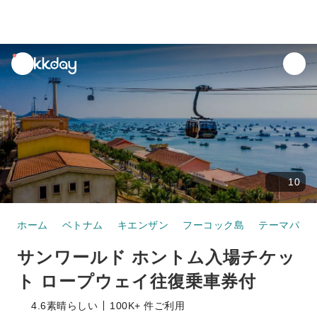
unread
notifications
10
ホーム
ベトナム
キエンザン
フーコック島
テーマパー
サンワールド ホントム入場チケッ
ト ロープウェイ往復乗車券付
4.6
素晴らしい
100K+ 件ご利用