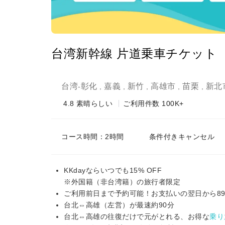
台湾新幹線 片道乗車チケット
台湾
彰化
嘉義
新竹
高雄市
苗栗
新北
-
,
,
,
,
,
4.8
素晴らしい
ご利用件数 100K+
コース時間：2時間
条件付きキャンセル
KKdayならいつでも15% OFF
※外国籍（非台湾籍）の旅行者限定
ご利用前日まで予約可能！お支払いの翌日から8
台北⇔高雄（左営）が最速約90分
台北⇔高雄の往復だけで元がとれる、お得な
乗り