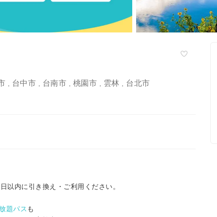
市
台中市
台南市
桃園市
雲林
台北市
,
,
,
,
,
9日以内に引き換え・ご利用ください。
放題パス
も