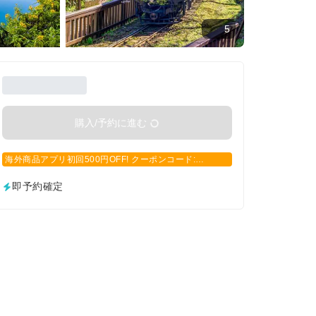
5
購入/予約に進む
海外商品アプリ初回500円OFF! クーポンコード:
APP500
即予約確定