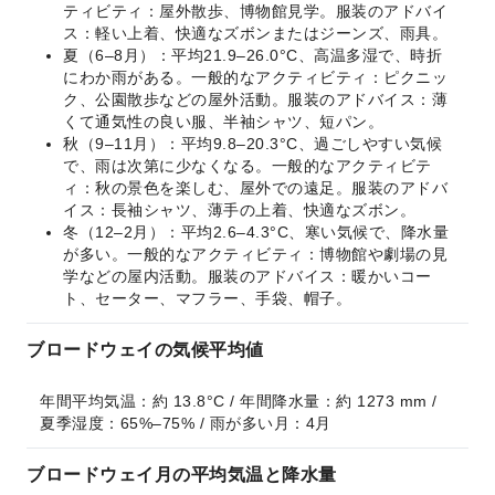
ティビティ：屋外散歩、博物館見学。服装のアドバイ
ス：軽い上着、快適なズボンまたはジーンズ、雨具。
夏（6–8月）：平均21.9–26.0°C、高温多湿で、時折
にわか雨がある。一般的なアクティビティ：ピクニッ
ク、公園散歩などの屋外活動。服装のアドバイス：薄
くて通気性の良い服、半袖シャツ、短パン。
秋（9–11月）：平均9.8–20.3°C、過ごしやすい気候
で、雨は次第に少なくなる。一般的なアクティビテ
ィ：秋の景色を楽しむ、屋外での遠足。服装のアドバ
イス：長袖シャツ、薄手の上着、快適なズボン。
冬（12–2月）：平均2.6–4.3°C、寒い気候で、降水量
が多い。一般的なアクティビティ：博物館や劇場の見
学などの屋内活動。服装のアドバイス：暖かいコー
ト、セーター、マフラー、手袋、帽子。
ブロードウェイの気候平均値
年間平均気温：約 13.8°C / 年間降水量：約 1273 mm / 
夏季湿度：65%–75% / 雨が多い月：4月
ブロードウェイ月の平均気温と降水量