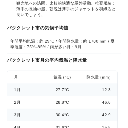
観光地への訪問、比較的快適な屋外活動。推奨服装：
薄手の長袖の服。朝晩は薄手のジャケットを羽織ると
良いでしょう。
パククレット市の気候平均値
年間平均気温：約 29°C / 年間降水量：約 1780 mm / 夏
季湿度：75%–85% / 雨が多い月：9月
パククレット市月の平均気温と降水量
月
気温 (°C)
降水量 (mm)
1月
27.7°C
12.3
2月
28.8°C
46.6
3月
30.4°C
42.9
4月
31.6°C
15.8