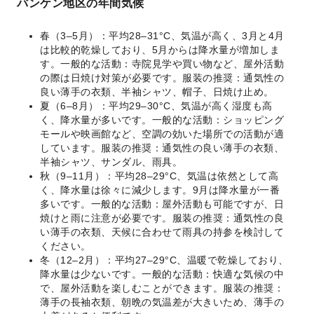
バンケン地区の年間気候
春（3–5月）：平均28–31°C、気温が高く、3月と4月
は比較的乾燥しており、5月からは降水量が増加しま
す。一般的な活動：寺院見学や買い物など、屋外活動
の際は日焼け対策が必要です。服装の推奨：通気性の
良い薄手の衣類、半袖シャツ、帽子、日焼け止め。
夏（6–8月）：平均29–30°C、気温が高く湿度も高
く、降水量が多いです。一般的な活動：ショッピング
モールや映画館など、空調の効いた場所での活動が適
しています。服装の推奨：通気性の良い薄手の衣類、
半袖シャツ、サンダル、雨具。
秋（9–11月）：平均28–29°C、気温は依然として高
く、降水量は徐々に減少します。9月は降水量が一番
多いです。一般的な活動：屋外活動も可能ですが、日
焼けと雨に注意が必要です。服装の推奨：通気性の良
い薄手の衣類、天候に合わせて雨具の持参を検討して
ください。
冬（12–2月）：平均27–29°C、温暖で乾燥しており、
降水量は少ないです。一般的な活動：快適な気候の中
で、屋外活動を楽しむことができます。服装の推奨：
薄手の長袖衣類、朝晩の気温差が大きいため、薄手の