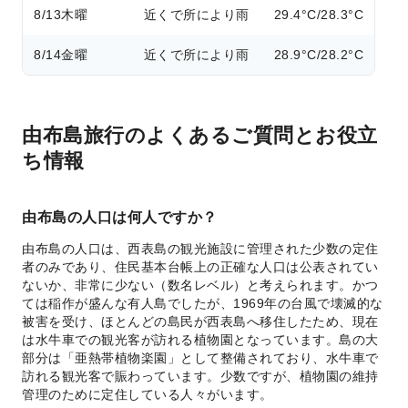
8/13
木曜
近くで所により雨
29.4°C/28.3°C
8/14
金曜
近くで所により雨
28.9°C/28.2°C
由布島旅行のよくあるご質問とお役立
ち情報
由布島の人口は何人ですか？
由布島の人口は、西表島の観光施設に管理された少数の定住
者のみであり、住民基本台帳上の正確な人口は公表されてい
ないか、非常に少ない（数名レベル）と考えられます。かつ
ては稲作が盛んな有人島でしたが、1969年の台風で壊滅的な
被害を受け、ほとんどの島民が西表島へ移住したため、現在
は水牛車での観光客が訪れる植物園となっています。島の大
部分は「亜熱帯植物楽園」として整備されており、水牛車で
訪れる観光客で賑わっています。少数ですが、植物園の維持
管理のために定住している人々がいます。