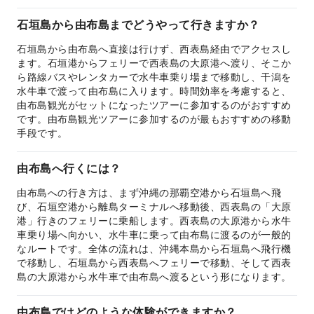
石垣島から由布島までどうやって行きますか？
石垣島から由布島へ直接は行けず、西表島経由でアクセスし
ます。石垣港からフェリーで西表島の大原港へ渡り、そこか
ら路線バスやレンタカーで水牛車乗り場まで移動し、干潟を
水牛車で渡って由布島に入ります。時間効率を考慮すると、
由布島観光がセットになったツアーに参加するのがおすすめ
です。由布島観光ツアーに参加するのが最もおすすめの移動
手段です。
由布島へ行くには？
由布島への行き方は、まず沖縄の那覇空港から石垣島へ飛
び、石垣空港から離島ターミナルへ移動後、西表島の「大原
港」行きのフェリーに乗船します。西表島の大原港から水牛
車乗り場へ向かい、水牛車に乗って由布島に渡るのが一般的
なルートです。全体の流れは、沖縄本島から石垣島へ飛行機
で移動し、石垣島から西表島へフェリーで移動、そして西表
島の大原港から水牛車で由布島へ渡るという形になります。
由布島ではどのような体験ができますか？