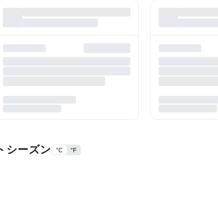
トシーズン
°C
°F