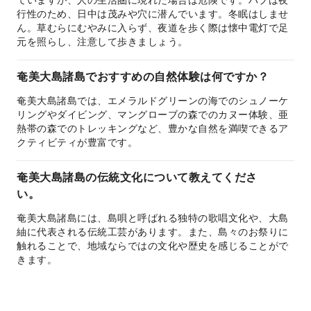
ていますが、人の生活圏に現れた場合は危険です。ハブは夜
行性のため、日中は茂みや穴に潜んでいます。冬眠はしませ
ん。草むらにむやみに入らず、夜道を歩く際は懐中電灯で足
元を照らし、注意して歩きましょう。
奄美大島諸島でおすすめの自然体験は何ですか？
奄美大島諸島では、エメラルドグリーンの海でのシュノーケ
リングやダイビング、マングローブの森でのカヌー体験、亜
熱帯の森でのトレッキングなど、豊かな自然を満喫できるア
クティビティが豊富です。
奄美大島諸島の伝統文化について教えてくださ
い。
奄美大島諸島には、島唄と呼ばれる独特の歌唱文化や、大島
紬に代表される伝統工芸があります。また、島々のお祭りに
触れることで、地域ならではの文化や歴史を感じることがで
きます。