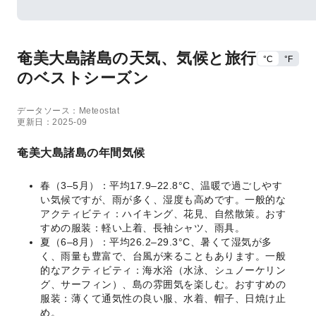
奄美大島諸島の天気、気候と旅行
°C
°F
のベストシーズン
データソース：Meteostat
更新日：2025-09
奄美大島諸島の年間気候
春（3–5月）：平均17.9–22.8°C、温暖で過ごしやす
い気候ですが、雨が多く、湿度も高めです。一般的な
アクティビティ：ハイキング、花見、自然散策。おす
すめの服装：軽い上着、長袖シャツ、雨具。
夏（6–8月）：平均26.2–29.3°C、暑くて湿気が多
く、雨量も豊富で、台風が来ることもあります。一般
的なアクティビティ：海水浴（水泳、シュノーケリン
グ、サーフィン）、島の雰囲気を楽しむ。おすすめの
服装：薄くて通気性の良い服、水着、帽子、日焼け止
め。