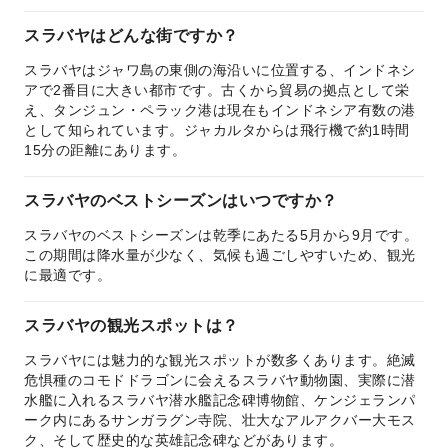
スラバヤはどんな街ですか？
スラバヤはジャワ島の東側の海沿いに位置する、インドネシ
アで2番目に大きい都市です。古くから貿易の拠点として栄
え、タンジュン・ペラック港は現在もインドネシア有数の港
として知られています。ジャカルタからは飛行機で約1時間
15分の距離にあります。
スラバヤのベストシーズンはいつですか？
スラバヤのベストシーズンは乾季にあたる5月から9月です。
この期間は降水量が少なく、気候も過ごしやすいため、観光
に最適です。
スラバヤの観光スポットは？
スラバヤには魅力的な観光スポットが数多くあります。絶滅
危惧種のコモドドラゴンに会えるスラバヤ動物園、実際に潜
水艦に入れるスラバヤ潜水艦記念碑博物館、ケンジェランパ
ーク内にあるサンガラグン寺院、壮大なアルアクバー大モス
ク、そして歴史的な英雄記念碑などがあります。