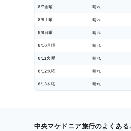
8/7
金曜
晴れ
8/8
土曜
晴れ
8/9
日曜
晴れ
8/10
月曜
晴れ
8/11
火曜
晴れ
8/12
水曜
晴れ
8/13
木曜
晴れ
中央マケドニア旅行のよくある