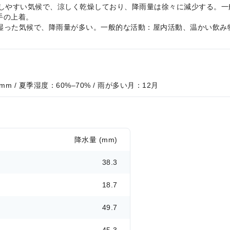
°C、過ごしやすい気候で、涼しく乾燥しており、降雨量は徐々に減少する
手の上着。
、寒くて湿った気候で、降雨量が多い。一般的な活動：屋内活動、温かい
 mm / 夏季湿度：60%–70% / 雨が多い月：12月
降水量 (mm)
38.3
18.7
49.7