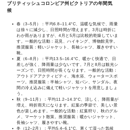
ブリティッシュコロンビア州ビクトリアの年間気
候
春（3–5月）：平均6.8–11.4°C、温暖な気候で、雨量
は徐々に減少し、日照時間が増えます。3月は時折に
わか雨がありますが、4月と5月は比較的乾燥していま
す。一般的な活動：花見、ハイキング、博物館見学。
推奨服装：軽いジャケット、長袖シャツ、履きやすい
靴。
夏（6–8月）：平均13.5–16.4°C、暖かく快適で、日
差しが強く、降雨量は少ないです。7月と8月は観光シ
ーズンで、日照時間が長くなります。一般的な活動：
アウトドアアクティビティ、海水浴、ウォータースポ
ーツ。推奨服装：半袖シャツ、短パン、サンダル。夜
間の冷え込みに備えて軽いジャケットを用意しましょ
う。
秋（9–11月）：平均11.2–14.3°C、涼しく、降雨量が
増え、時折雨天になります。紅葉の季節で、美しい景
色が楽しめます。一般的な活動：紅葉狩り、秋のグル
メ、マーケット散策。推奨服装：暖かいジャケット、
長袖シャツ、履きやすい靴。
冬（12–2月）：平均5.4–6.1°C、寒くて湿った気候