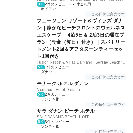
3.0
2件のレビュー
25+件ご利用
ホイアン
この日付は完売です
フュージョン リゾート＆ヴィラズ ダナ
ン｜静かなビーチフロントのウェルネス
エスケープ｜ 4泊5日＆ 2泊3日の滞在プ
ラン（朝食（毎日）付き）｜スパトリー
トメント2回＆アフタヌーンティーセッ
ト1回付き
Fusion Resort & Villas Da Nang | Serene Beachfront Wellness Escape｜5D4N & 3D2N Getaway with Daily Breakfast｜With Two spa treatments&One afternoon tea set
5.0
1件のレビュー
ダナン
この日付は完売です
モナーク ホテル ダナン
Monarque Hotel Danang
5.0
2件のレビュー
ソンチャ郡
この日付は完売です
サラ ダナン ビーチ ホテル
SALA DANANG BEACH HOTEL
5.0
3件のレビュー
ソンチャ郡
この日付は完売です