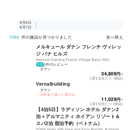
8月6日
8月7日
2086
件の施設が見つかりました
並べ替え
メルキュール ダナン フレンチ ヴィレッ
ジ バナ ヒルズ
Mercure Danang French Village Bana Hills
3.0
1件のレビュー
ダナン
34,809
円
~
1室1泊当たり (税込)
Vernalbuilding
ダナン
この料金で残り1 室のみ
11,029
円
~
1室1泊当たり (税込)
【4泊5日】ラディソン ホテル ダナン2
泊＋アルマニティ ホイアン リゾート＆
スパ2泊 宿泊予約（ベトナム）
5D4N Hotel with Free and Easy Bundle: Radisson Hotel Danang and Almanity Hoi An Resort & Spa | Vietnam