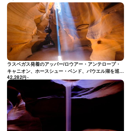
ラスベガス発着のアッパー/ロウアー・アンテロープ・
キャニオン、ホースシュー・ベンド、パウエル湖を巡る
42,282
円
~
ツアー/日帰りツアー付き/少人数グループ(14名)/社用車
利用