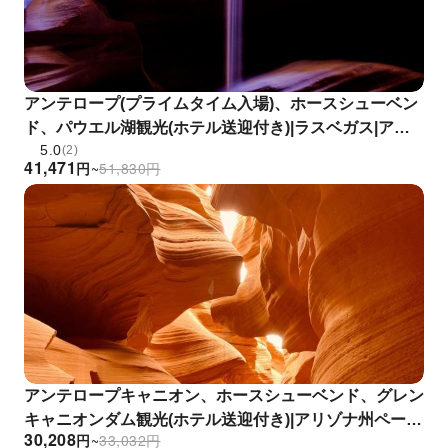
アンテロープ(プライムタイム入場)、ホースシューベン
ド、パウエル湖観光(ホテル送迎付き)|ラスベガス|アメ
5.0
リカ合衆国
(2)
41,471
円
~
51,830
円
アンテロープキャニオン、ホースシューベンド、グレン
キャニオンダム観光(ホテル送迎付き)|アリゾナ州ペー
30,208
円
~
33,032
円
ジ|アメリカ合衆国