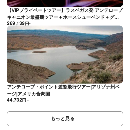
【VIPプライベートツアー】ラスベガス発 アンテロープ
キャニオン最盛期ツアー + ホースシューベンド + グレ
269,139
円
~
ンキャニオンダム
アンテロープ・ポイント遊覧飛行ツアー|アリゾナ州ペ
ージ|アメリカ合衆国
44,732
円
~
もっと見る