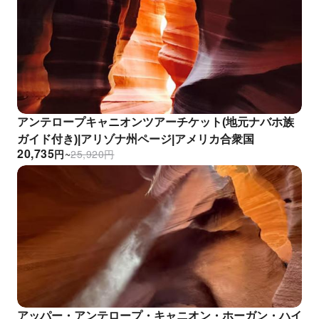
アンテロープキャニオンツアーチケット(地元ナバホ族
ガイド付き)|アリゾナ州ページ|アメリカ合衆国
20,735
円
~
25,920
円
アッパー・アンテロープ・キャニオン・ホーガン・ハイ