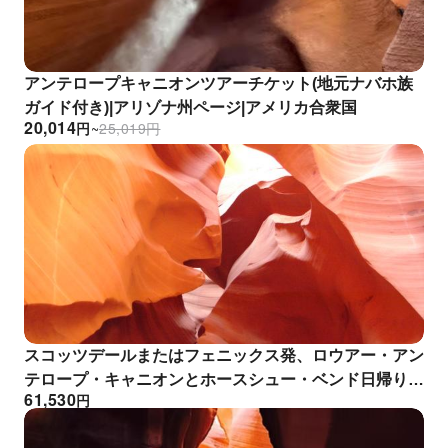
アンテロープキャニオンツアーチケット(地元ナバホ族
ガイド付き)|アリゾナ州ページ|アメリカ合衆国
20,014
円
~
25,019
円
スコッツデールまたはフェニックス発、ロウアー・アン
テロープ・キャニオンとホースシュー・ベンド日帰りツ
61,530
円
アー | アメリカ