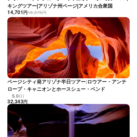
キングツアー|アリゾナ州ページ|アメリカ合衆国
14,701
円
18,375
円
ページシティ発アリゾナ半日ツアー:ロウアー・アンテ
ロープ・キャニオンとホースシュー・ベンド
5.0
(1)
32,343
円