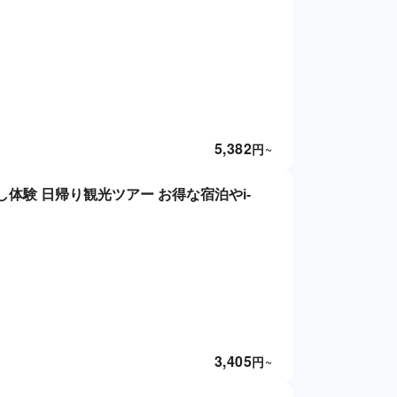
5,382
円
~
体験 日帰り観光ツアー お得な宿泊やi-
3,405
円
~