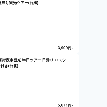
日帰り観光ツアー(台湾)
3,909
円
~
河街夜市観光 半日ツアー 日帰り バスツ
付き(台北)
5,871
円
~