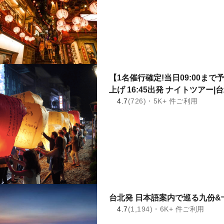
【1名催行確定!当日09:00ま
上げ 16:45出発 ナイトツアー
4.7
(726)・5K+ 件ご利用
台北発 日本語案内で巡る九份&十
4.7
(1,194)・6K+ 件ご利用