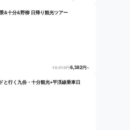
景&十分&野柳 日帰り観光ツアー
6,382
10,313
円
円
~
イドと行く九份・十分観光+平渓線乗車日