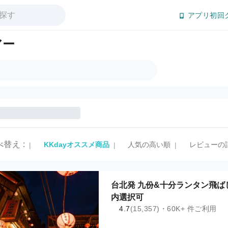
アプリ初回
アー
べ替え
:
KKdayオススメ商品
人気の高い順
レビューの
|
|
|
台北発 九份&十分ランタン飛ば
内選択可
4.7
(15,357)・60K+ 件ご利用