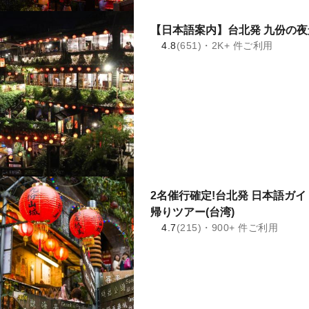
【日本語案内】台北発 九份の夜
4.8
(651)・2K+ 件ご利用
2名催行確定!台北発 日本語ガ
帰りツアー(台湾)
4.7
(215)・900+ 件ご利用