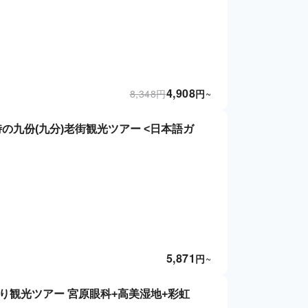
4,908
8,348
円
円
~
の九份(九分)老街観光ツアー <日本語ガ
5,871
円
~
り観光ツアー 宮原眼科+高美湿地+彩虹