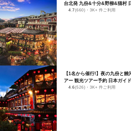
台北発 九份&十分&野柳&猫村 
4.7
(660)・3K+ 件ご利用
【1名から催行!】夜の九份と饒
アー 観光ツアー予約 日本ガイド
4.6
(526)・3K+ 件ご利用