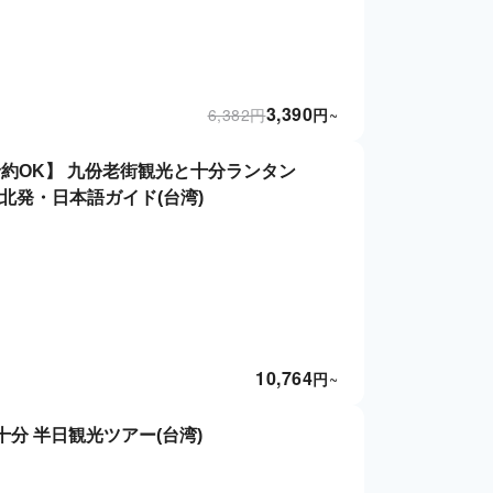
3,390
6,382
円
円
~
で予約OK】 九份老街観光と十分ランタン
|台北発・日本語ガイド(台湾)
10,764
円
~
分 半日観光ツアー(台湾)