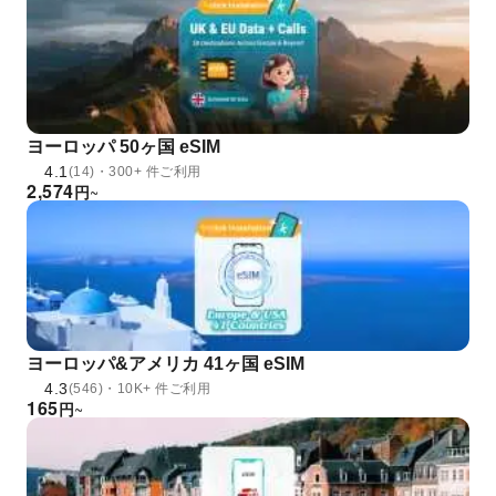
ヨーロッパ 50ヶ国 eSIM
4.1
(14)・300+ 件ご利用
2,574
円
~
ヨーロッパ&アメリカ 41ヶ国 eSIM
4.3
(546)・10K+ 件ご利用
165
円
~