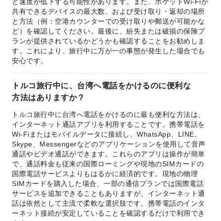
と速度が低下する可能性があります。また、ポケットWi-Fiが
共有できるデバイスの最大数、および受け取り・返却の場所
と方法（例：空港カウンターでの受け取りや郵送が可能かな
ど）を確認してください。最後に、紛失または破損の保険プ
ランが提供されているかどうかも確認することをお勧めしま
す。これにより、旅行中に万が一の事態が発生した場合でも
安心です。
トルコ旅行中に、台湾へ電話をかけるのに便利な
方法はありますか？
トルコ旅行中に台湾へ電話をかけるのに最も便利な方法は、
インターネット通話アプリを利用することです。携帯電話を
Wi-Fiまたはモバイルデータに接続し、WhatsApp、LINE、
Skype、Messengerなどのアプリケーションを使用して音声
通話やビデオ通話ができます。これらのアプリは操作が簡単
で、通話料金も従来の国際ローミングや現地のSIMカードの
国際電話サービスよりもはるかに経済的です。現地の物理
SIMカードを購入した場合、一部の通信プランでは国際電話
サービスを追加できることもありますが、インターネット通
話は依然として主流で柔軟な選択肢です。携帯電話のインタ
ーネット接続が安定していることを確認するだけで利用でき