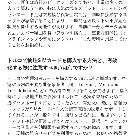
かし、新年は旅行のピークシーズンであり、非常に多くの
人々で賑わうため、特に人気の観光スポット、ショッピング
センター、または大規模な祝祭会場では、同時に接続するユ
ーザーが急増することにより、一時的な速度低下や不安定な
状況が発生する可能性があります。事前に十分なデータ容量
と広いカバー範囲を持つプランを購入し、重要な瞬間にはオ
フラインマップや事前にダウンロードした資料を用意してお
くことをお勧めします。
トルコで物理SIMカードを購入する方法と、有効
化する際に注意すべき点は何ですか？
トルコで物理SIMカードを購入するのは非常に簡単です。空
港や市内の主要な通信事業者（例：Turkcell、Vodafone、
Turk Telekomなど）の店舗で見つけることができます。購入
時には、現地法規で義務付けられている実名登録のために、
必ずパスポートを持参してください。有効化の際は、店舗の
スタッフがSIMカードの挿入と携帯電話の設定をサポートし
てくれることが一般的です。店舗を出る前に、現場でインタ
ーネット接続が正常に行えるかテストし、選択したプランの
データ容量と有効期限を確認することをお勧めします。ま
た、現地の通信サービスを利用するために、お使いの携帯電