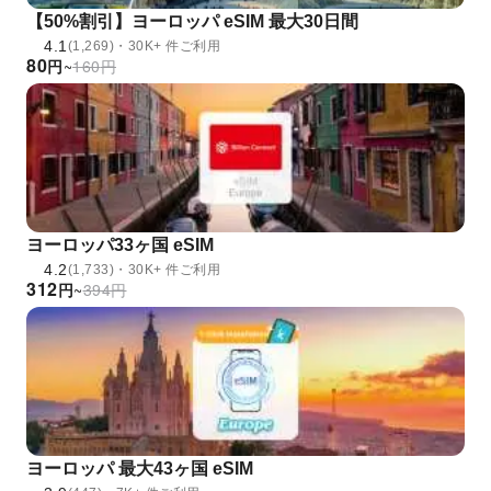
【50%割引】ヨーロッパ eSIM 最大30日間
4.1
(1,269)・30K+ 件ご利用
80
円
~
160
円
ヨーロッパ33ヶ国 eSIM
4.2
(1,733)・30K+ 件ご利用
312
円
~
394
円
ヨーロッパ 最大43ヶ国 eSIM