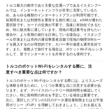
トルコ最大の都市であり主要な交通ハブであるイスタンブー
ルでは、インターネットインフラが非常に充実しているた
め、あらゆる種類のインターネットプランが利用可能です。
短期滞在または利便性を重視する旅行者には、eSIMが優れた
選択肢です。カードの交換が不要で、迅速に有効化できるた
め、特に観光客に適しています。現地の電話番号を持ちたい
場合や、より長期の旅行を計画している場合は、イスタンブ
ール空港または市内の通信事業者店舗で現地の物理SIMカー
ドを購入するのが理想的です。カバー率や速度も通常良好で
す。また、複数人で旅行する場合は、ポケットWi-Fiをレンタ
ルして、皆でインターネットを共有するのも便利です。
トルコのポケットWi-Fiをレンタルする際に、注
意すべき重要な点は何ですか？
トルコのポケットWi-Fiをレンタルする際には、よりスムーズ
な体験を得るために、いくつか重要な点に注意する必要があ
ります。まず、デバイスのバッテリー持続時間を確認してく
ださい。特に長時間の外出を予定している場合は重要です。
次に、選択したプランの1日のデータ通信量制限または公平使
用ポリシー（FUP）を理解しておきましょう。これを超える