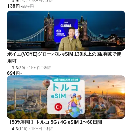
3.9
(447)・7K+ 件ご利用
138
円
~
277
円
ボイエ(VOYE)グローバル eSIM 130以上の国/地域で使
用可
3.6
(39)・1K+ 件ご利用
694
円
~
【50%割引】トルコ 5G / 4G eSIM 1〜60日間
4.6
(116)・1K+ 件ご利用