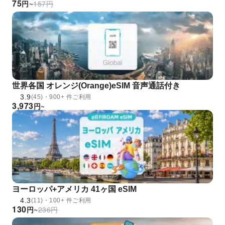
75
円
~
157
円
世界各国 オレンジ(Orange)eSIM 音声通話付き
3.9
(45)・900+ 件ご利用
3,973
円
~
ヨーロッパ+アメリカ 41ヶ国 eSIM
4.3
(11)・100+ 件ご利用
130
円
~
236
円