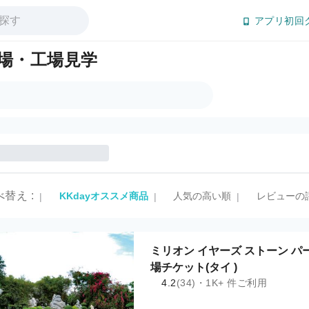
アプリ初回
場・工場見学
べ替え
:
KKdayオススメ商品
人気の高い順
レビューの
|
|
|
ミリオン イヤーズ ストーン パ
場チケット(タイ )
4.2
(34)・1K+ 件ご利用