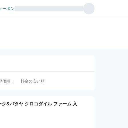
クーポン
評価順
料金の安い順
|
ーク&パタヤ クロコダイル ファーム 入