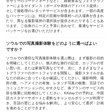
セサリーのコーディネートなど）、経験豊富なフォトグラフ
ァーによるガイダンス（ポーズや表情のアドバイス提供）、
そして後処理のレタッチサービスが含まれます。一部の高度
なパッケージには、特定の宮殿や韓屋村への入場券が含まれ
たり、異なる撮影場所の選択肢が提供されたりすることもあ
ります。ご自身のニーズと予算に合わせて、最適なサービス
パッケージをお選びいただけます。
ソウルでの写真撮影体験をどのように選べばよい
ですか？
ソウルでの適切な写真撮影体験を選ぶ際は、まず撮影の目的
を明確にしてください。個人的な旅行の記念、カップルの甘
い思い出、または家族写真などです。次に、さまざまなフォ
トグラファーのポートフォリオを閲覧し、撮影スタイルがあ
なたの好みに合っているか確認してください。撮影時間、場
所の数、ヘアメイクの有無、レタッチ写真の枚数、言語での
コミュニケーションのしやすさなど、各プランのサービス内
容を慎重に比較検討してください。KKdayでの予約は、中国
語カスタマーサポートと柔軟なキャンセルポリシーが利用で
き、言語の壁による悩みを解消し、より安心して選択・計画
を進めることができます。