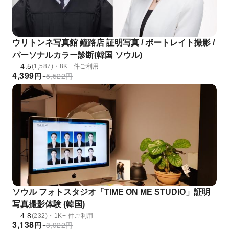
ウリトンネ写真館 鐘路店 証明写真 / ポートレイト撮影 /
パーソナルカラー診断(韓国 ソウル)
4.5
(1,587)・8K+ 件ご利用
4,399
円
~
5,522
円
ソウル フォトスタジオ「TIME ON ME STUDIO」証明
写真撮影体験 (韓国)
4.8
(232)・1K+ 件ご利用
3,138
円
~
3,922
円