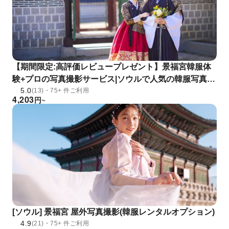
【期間限定:高評価レビュープレゼント】景福宮韓服体
験+プロの写真撮影サービス|ソウルで人気の韓服写真撮
5.0
影
(13)・75+ 件ご利用
4,203
円
~
[ソウル] 景福宮 屋外写真撮影(韓服レンタルオプション)
4.9
(21)・75+ 件ご利用