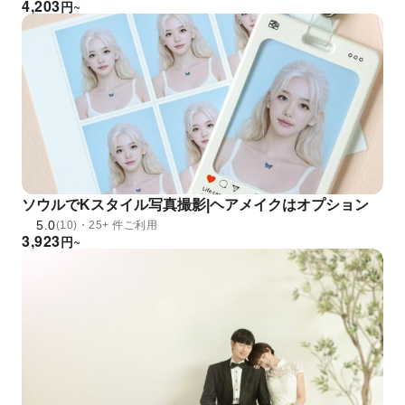
4,203
円
~
ソウルでKスタイル写真撮影|ヘアメイクはオプション
5.0
(10)・25+ 件ご利用
3,923
円
~