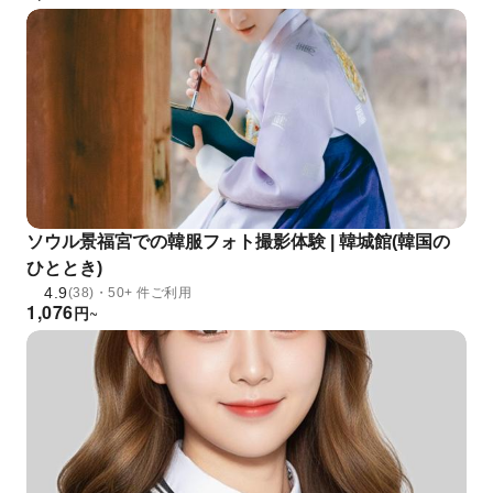
ソウル景福宮での韓服フォト撮影体験 | 韓城館(韓国の
ひととき)
4.9
(38)・50+ 件ご利用
1,076
円
~