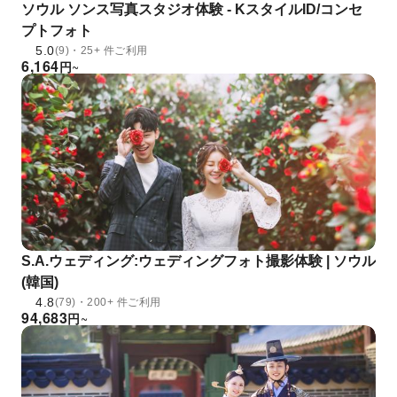
ソウル ソンス写真スタジオ体験 - KスタイルID/コンセ
プトフォト
5.0
(9)・25+ 件ご利用
6,164
円
~
S.A.ウェディング:ウェディングフォト撮影体験 | ソウル
(韓国)
4.8
(79)・200+ 件ご利用
94,683
円
~