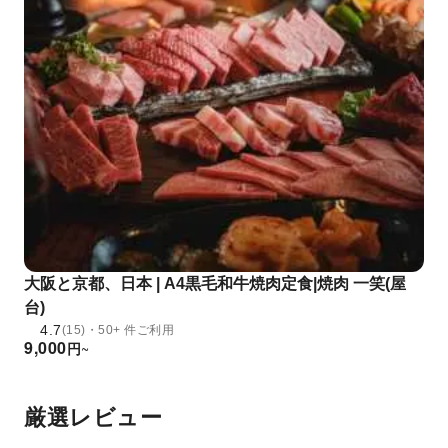
大阪と京都、日本 | A4黒毛和牛焼肉定食|焼肉 一笑(屋
台)
4.7
(15)・50+ 件ご利用
9,000
円
~
厳選レビュー