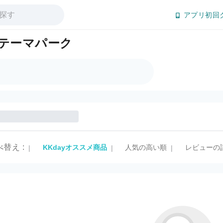
アプリ初回
テーマパーク
べ替え
:
KKdayオススメ商品
人気の高い順
レビューの
|
|
|