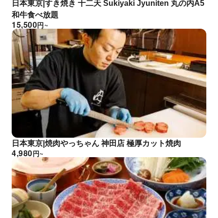
日本東京|すき焼き 十二天 Sukiyaki Jyuniten 丸の内A5
和牛食べ放題
15,500
円
~
日本東京|焼肉やっちゃん 神田店 極厚カット焼肉
4,980
円
~