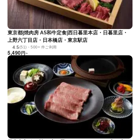
東京都|焼肉房 A5和牛定食|西日暮里本店・日暮里店・
上野六丁目店・日本橋店・東京駅店
4.5
(51)・500+ 件ご利用
5,490
円
~