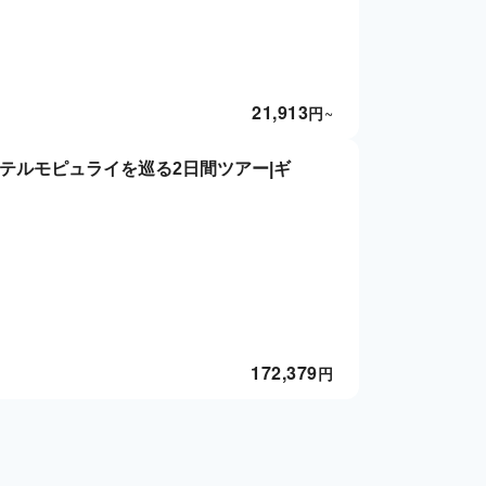
21,913
円
~
テルモピュライを巡る2日間ツアー|ギ
172,379
円