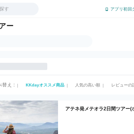
アプリ初回
アー
べ替え
:
KKdayオススメ商品
人気の高い順
レビューの
|
|
|
アテネ発メテオラ2日間ツアー(