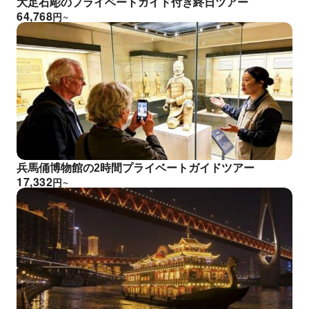
大足石彫のプライベートガイド付き終日ツアー
64,768
円
~
兵馬俑博物館の2時間プライベートガイドツアー
17,332
円
~