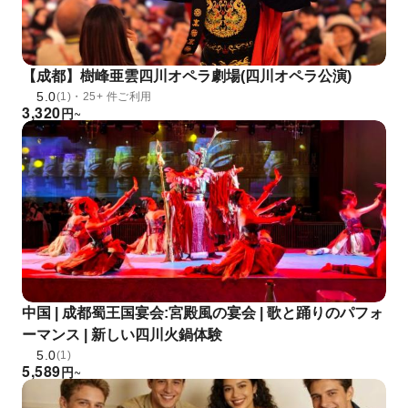
【成都】樹峰亜雲四川オペラ劇場(四川オペラ公演)
5.0
(1)・25+ 件ご利用
3,320
円
~
中国 | 成都蜀王国宴会:宮殿風の宴会 | 歌と踊りのパフォ
ーマンス | 新しい四川火鍋体験
5.0
(1)
5,589
円
~