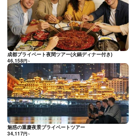
成都プライベート夜間ツアー(火鍋ディナー付き)
46,158
円
~
魅惑の重慶夜景プライベートツアー
34,117
円
~