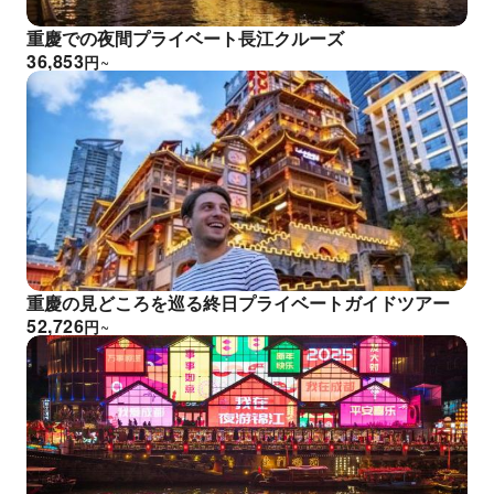
重慶での夜間プライベート長江クルーズ
36,853
円
~
重慶の見どころを巡る終日プライベートガイドツアー
52,726
円
~